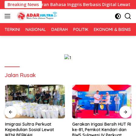
Langsung
an Pembelajaran Bahasa Inggris Berbasis Digital Lewat KKN Tema
Breaking News
ke
konten
TERKINI
NASIONAL
DAERAH
POLITIK
EKONOMI & BISNIS
Jalan Rusak
Imigrasi Sultra Perkuat
Gerakan Irigasi Bersih HUT RI
Kepedulian Sosial Lewat
ke-81, Pemkot Kendari dan
IKENI BERKAH
BWS Sulawesi IV Perkuat