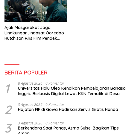
Ajak Masyarakat Jaga
Lingkungan, Indosat Ooredoo
Hutchison Rilis Film Pendek
‘Jaga Raya’
BERITA POPULER
1
8 Agustus 2026
0 Komentar
Universitas Halu Oleo Kenalkan Pembelajaran Bahasa
Inggris Berbasis Digital Lewat KKN Tematik di Desa
Alebo
2
3 Agustus 2026
0 Komentar
Hajatan FIF di Gowa Hadirkan Servis Gratis Honda
3
3 Agustus 2026
0 Komentar
Berkendara Saat Panas, Asmo Sulsel Bagikan Tips
Aman