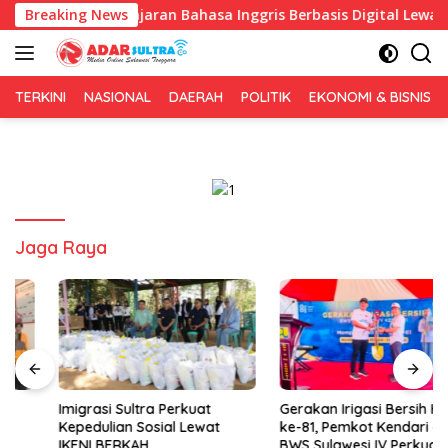
Langsung
lkan Pembelajaran Bahasa Inggris Berbasis Digital Lewat KKN T
Breaking News
ke
konten
TERKINI
NASIONAL
DAERAH
POLITIK
EKONOMI & BISNIS
Jaga Raya
Imigrasi Sultra Perkuat
Gerakan Irigasi Bersih HUT RI
Kepedulian Sosial Lewat
ke-81, Pemkot Kendari dan
IKENI BERKAH
BWS Sulawesi IV Perkuat