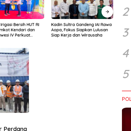
2
rigasi Bersih HUT RI
Kadin Sultra Gandeng IAI Rawa
Pulu
3
emkot Kendari dan
Aopa, Fokus Siapkan Lulusan
Festi
wesi IV Perkuat
Siap Kerja dan Wirausaha
2026
Jaga Irigasi Amohalo
4
5
POL
r Perdana