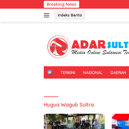
Langsung
Breaking News
Unive
ke
konten
Indeks Berita
H
TERKINI
NASIONAL
DAERAH
O
M
E
Hugua Wagub Sultra