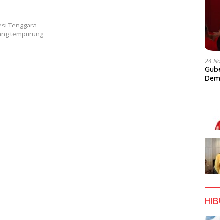
esi Tenggara
rang tempurung
24 N
Gube
Dem
HI