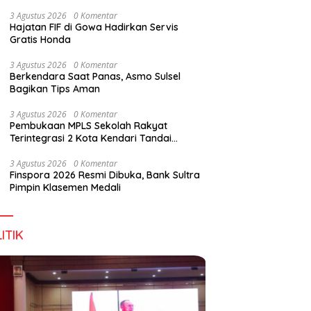
Digital Lewat KKN Tematik di Desa Alebo
3 Agustus 2026
0 Komentar
Hajatan FIF di Gowa Hadirkan Servis
Gratis Honda
han Tenant Ramaikan
Tiga Kabupaten Sultra Nikmati
H
3 Agustus 2026
0 Komentar
val Kuliner Sultra Maimo
Layanan Imigrasi Terintegrasi
B
Berkendara Saat Panas, Asmo Sulsel
Bagikan Tips Aman
3 Agustus 2026
0 Komentar
Pembukaan MPLS Sekolah Rakyat
Terintegrasi 2 Kota Kendari Tandai
Dimulainya Tahun Ajaran Baru
3 Agustus 2026
0 Komentar
Finspora 2026 Resmi Dibuka, Bank Sultra
Pimpin Klasemen Medali
ITIK