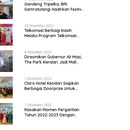
Gandeng Tripelka, BRI
Samratulangi Hadirkan Festival
Kuliner UMKM di HUT ke 127
10 Desember 2022
Telkomsel Berbagi Kasih
Melalui Program Telkomsel
Siaga 2022
8 Desember 2022
Diresmikan Gubernur Ali Mazi,
The Park Kendari Jadi Mall
Terbesar dan Terlengkap di
Sultra
7 Desember 2022
Claro Hotel Kendari Siapkan
Berbagai Doorprize Untuk
Pengunjung Di Event Malam
Pergantian Tahun 2022-2023
7 Desember 2022
Rasakan Momen Pergantian
Tahun 2022-2023 Dengan
Tema The Quest Of Mario Bros
Hanya di Claro Kendari