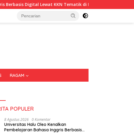
 Digital Lewat KKN Tematik di Desa Alebo
Imigrasi Sul
S
RAGAM
RITA POPULER
8 Agustus 2026
0 Komentar
Universitas Halu Oleo Kenalkan
Pembelajaran Bahasa Inggris Berbasis