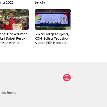
ang 2026
Beraksi
sonel Damkarmat
Bukan Tergesa-gesa,
ari Sabet Perak
KONI Sultra Tegaskan
th Kun Khmer
Alasan Pilih Kendari
ld Championship
sebagai Tuan Rumah
Porprov 2026
deks Berita