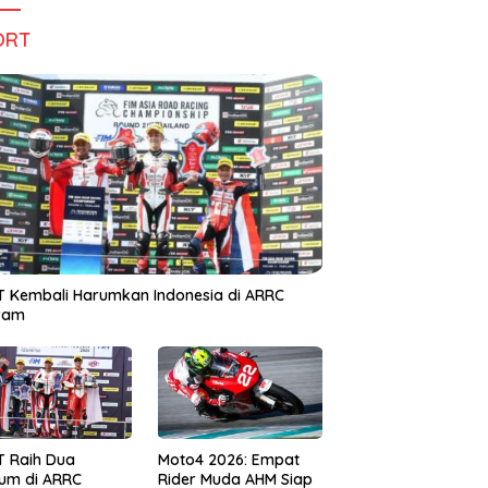
ORT
 Kembali Harumkan Indonesia di ARRC
iram
T Raih Dua
Moto4 2026: Empat
um di ARRC
Rider Muda AHM Siap