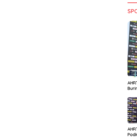
SP
AHRT
Bur
AHR
Podi