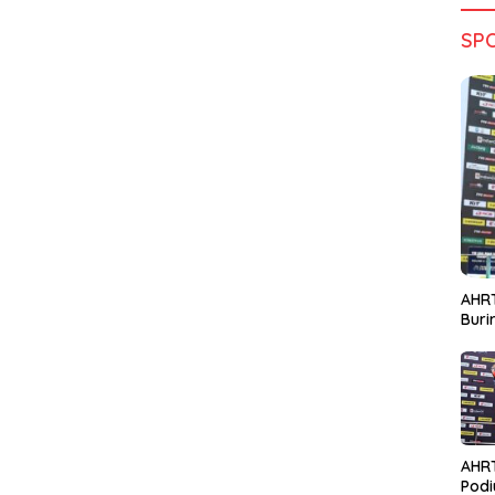
SP
AHRT
Bur
AHR
Podi