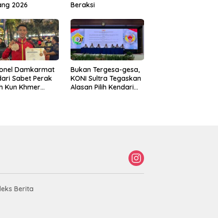
ang 2026
Beraksi
sonel Damkarmat
Bukan Tergesa-gesa,
ari Sabet Perak
KONI Sultra Tegaskan
th Kun Khmer
Alasan Pilih Kendari
ld Championship
sebagai Tuan Rumah
Porprov 2026
deks Berita