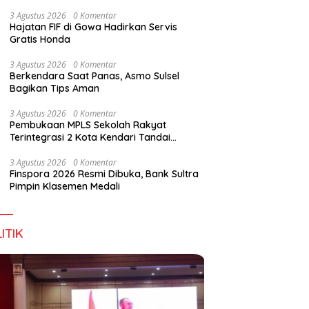
Digital Lewat KKN Tematik di Desa Alebo
3 Agustus 2026
0 Komentar
Hajatan FIF di Gowa Hadirkan Servis
Gratis Honda
han Tenant Ramaikan
Tiga Kabupaten Sultra Nikmati
H
3 Agustus 2026
0 Komentar
val Kuliner Sultra Maimo
Layanan Imigrasi Terintegrasi
B
Berkendara Saat Panas, Asmo Sulsel
Bagikan Tips Aman
3 Agustus 2026
0 Komentar
Pembukaan MPLS Sekolah Rakyat
Terintegrasi 2 Kota Kendari Tandai
Dimulainya Tahun Ajaran Baru
3 Agustus 2026
0 Komentar
Finspora 2026 Resmi Dibuka, Bank Sultra
Pimpin Klasemen Medali
ITIK