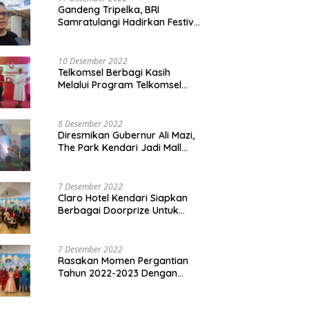
Gandeng Tripelka, BRI
Samratulangi Hadirkan Festival
Kuliner UMKM di HUT ke 127
10 Desember 2022
Telkomsel Berbagi Kasih
Melalui Program Telkomsel
Siaga 2022
8 Desember 2022
Diresmikan Gubernur Ali Mazi,
The Park Kendari Jadi Mall
Terbesar dan Terlengkap di
Sultra
7 Desember 2022
Claro Hotel Kendari Siapkan
Berbagai Doorprize Untuk
Pengunjung Di Event Malam
Pergantian Tahun 2022-2023
7 Desember 2022
Rasakan Momen Pergantian
Tahun 2022-2023 Dengan
Tema The Quest Of Mario Bros
Hanya di Claro Kendari