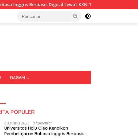
s Berbasis Digital Lewat KKN Tematik di Desa Alebo
Im
S
RAGAM
RITA POPULER
8 Agustus 2026
0 Komentar
Universitas Halu Oleo Kenalkan
Pembelajaran Bahasa Inggris Berbasis