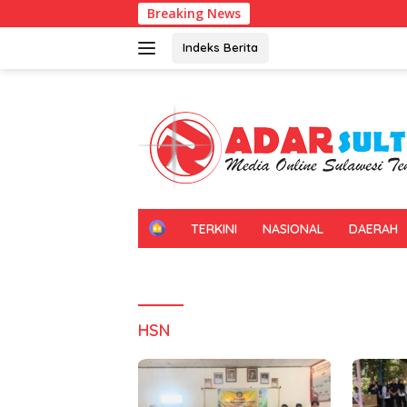
Langsung
Breaking News
ke
konten
Indeks Berita
H
TERKINI
NASIONAL
DAERAH
O
M
E
HSN