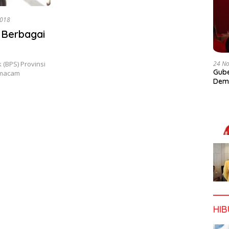
2018
 Berbagai
24 N
k (BPS) Provinsi
Gube
 macam
Dem
HI