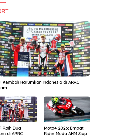
ORT
 Kembali Harumkan Indonesia di ARRC
iram
T Raih Dua
Moto4 2026: Empat
um di ARRC
Rider Muda AHM Siap