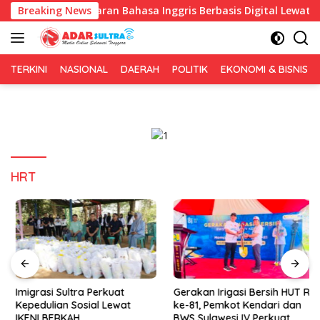
Langsung
kan Pembelajaran Bahasa Inggris Berbasis Digital Lewat KKN Tem
Breaking News
ke
konten
TERKINI
NASIONAL
DAERAH
POLITIK
EKONOMI & BISNIS
HRT
Imigrasi Sultra Perkuat
Gerakan Irigasi Bersih HUT RI
Kepedulian Sosial Lewat
ke-81, Pemkot Kendari dan
IKENI BERKAH
BWS Sulawesi IV Perkuat