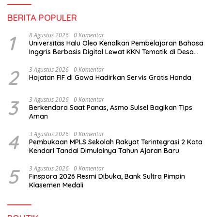
BERITA POPULER
1
8 Agustus 2026
0 Komentar
Universitas Halu Oleo Kenalkan Pembelajaran Bahasa
Inggris Berbasis Digital Lewat KKN Tematik di Desa
Alebo
2
3 Agustus 2026
0 Komentar
Hajatan FIF di Gowa Hadirkan Servis Gratis Honda
3
3 Agustus 2026
0 Komentar
Berkendara Saat Panas, Asmo Sulsel Bagikan Tips
Aman
4
3 Agustus 2026
0 Komentar
Pembukaan MPLS Sekolah Rakyat Terintegrasi 2 Kota
Kendari Tandai Dimulainya Tahun Ajaran Baru
5
3 Agustus 2026
0 Komentar
Finspora 2026 Resmi Dibuka, Bank Sultra Pimpin
Klasemen Medali