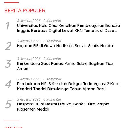
BERITA POPULER
1
8 Agustus 2026
0 Komentar
Universitas Halu Oleo Kenalkan Pembelajaran Bahasa
Inggris Berbasis Digital Lewat KKN Tematik di Desa
Alebo
2
3 Agustus 2026
0 Komentar
Hajatan FIF di Gowa Hadirkan Servis Gratis Honda
3
3 Agustus 2026
0 Komentar
Berkendara Saat Panas, Asmo Sulsel Bagikan Tips
Aman
4
3 Agustus 2026
0 Komentar
Pembukaan MPLS Sekolah Rakyat Terintegrasi 2 Kota
Kendari Tandai Dimulainya Tahun Ajaran Baru
5
3 Agustus 2026
0 Komentar
Finspora 2026 Resmi Dibuka, Bank Sultra Pimpin
Klasemen Medali