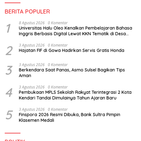
BERITA POPULER
1
8 Agustus 2026
0 Komentar
Universitas Halu Oleo Kenalkan Pembelajaran Bahasa
Inggris Berbasis Digital Lewat KKN Tematik di Desa
Alebo
2
3 Agustus 2026
0 Komentar
Hajatan FIF di Gowa Hadirkan Servis Gratis Honda
3
3 Agustus 2026
0 Komentar
Berkendara Saat Panas, Asmo Sulsel Bagikan Tips
Aman
4
3 Agustus 2026
0 Komentar
Pembukaan MPLS Sekolah Rakyat Terintegrasi 2 Kota
Kendari Tandai Dimulainya Tahun Ajaran Baru
5
3 Agustus 2026
0 Komentar
Finspora 2026 Resmi Dibuka, Bank Sultra Pimpin
Klasemen Medali