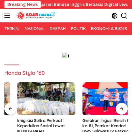
Langsung
alkan Pembelajaran Bahasa Inggris Berbasis Digital Lewat KKN T
Breaking News
ke
konten
TERKINI
NASIONAL
DAERAH
POLITIK
EKONOMI & BISNIS
Honda Stylo 160
Imigrasi Sultra Perkuat
Gerakan Irigasi Bersih HUT RI
Kepedulian Sosial Lewat
ke-81, Pemkot Kendari dan
IKENI BERKAH
BWS Sulawesi IV Perkuat