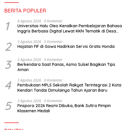
BERITA POPULER
1
8 Agustus 2026
0 Komentar
Universitas Halu Oleo Kenalkan Pembelajaran Bahasa
Inggris Berbasis Digital Lewat KKN Tematik di Desa
Alebo
2
3 Agustus 2026
0 Komentar
Hajatan FIF di Gowa Hadirkan Servis Gratis Honda
3
3 Agustus 2026
0 Komentar
Berkendara Saat Panas, Asmo Sulsel Bagikan Tips
Aman
4
3 Agustus 2026
0 Komentar
Pembukaan MPLS Sekolah Rakyat Terintegrasi 2 Kota
Kendari Tandai Dimulainya Tahun Ajaran Baru
5
3 Agustus 2026
0 Komentar
Finspora 2026 Resmi Dibuka, Bank Sultra Pimpin
Klasemen Medali