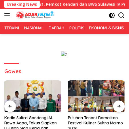
Langsung
sih HUT RI ke-81, Pemkot Kendari dan BWS Sulawesi IV Perkuat S
Breaking News
ke
konten
TERKINI
NASIONAL
DAERAH
POLITIK
EKONOMI & BISNIS
Gowes
Kadin Sultra Gandeng IAI
Puluhan Tenant Ramaikan
Rawa Aopa, Fokus Siapkan
Festival Kuliner Sultra Maimo
Lulusan Siap Kerja dan
2026