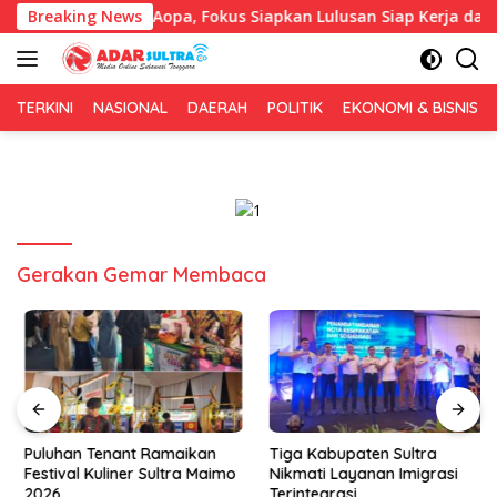
Langsung
eng IAI Rawa Aopa, Fokus Siapkan Lulusan Siap Kerja dan Wira
Breaking News
ke
konten
TERKINI
NASIONAL
DAERAH
POLITIK
EKONOMI & BISNIS
Gerakan Gemar Membaca
Puluhan Tenant Ramaikan
Tiga Kabupaten Sultra
Festival Kuliner Sultra Maimo
Nikmati Layanan Imigrasi
2026
Terintegrasi