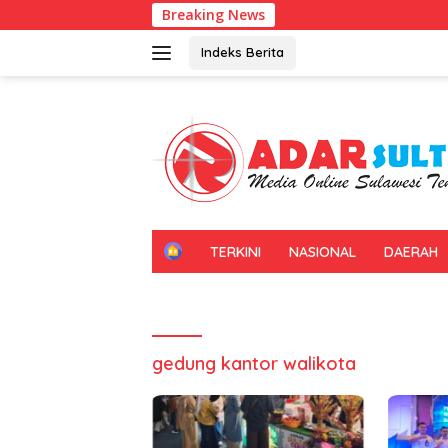
Langsung
Breaking News
ke
konten
Indeks Berita
H
TERKINI
NASIONAL
DAERAH
O
M
E
gedung kantor walikota