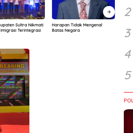
2
upaten Sultra Nikmati
Harapan Tidak Mengenal
Dialo
3
Imigrasi Terintegrasi
Batas Negara
Sultr
Infra
Perik
Tant
4
5
POL