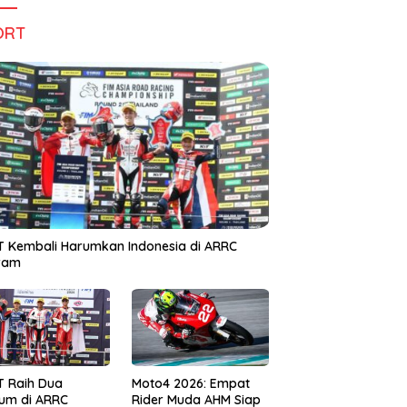
ORT
 Kembali Harumkan Indonesia di ARRC
iram
T Raih Dua
Moto4 2026: Empat
um di ARRC
Rider Muda AHM Siap