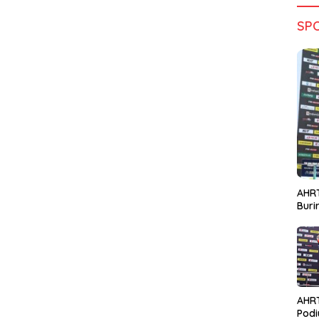
SP
AHRT
Bur
AHR
Podi