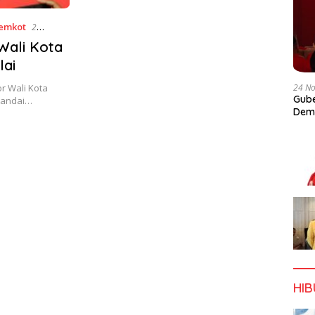
emkot
2
Wali Kota
lai
24 N
r Wali Kota
Gube
itandai…
Dem
HI