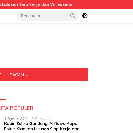
n Siap Kerja dan Wirausaha
Puluhan Tenant Ramaikan Fe
S
RAGAM
RITA POPULER
5 Agustus 2026
0 Komentar
Kadin Sultra Gandeng IAI Rawa Aopa,
Fokus Siapkan Lulusan Siap Kerja dan