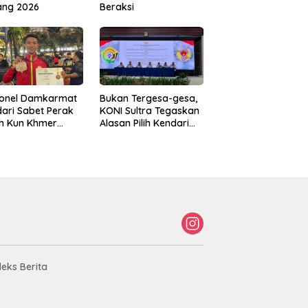
ang 2026
Beraksi
sonel Damkarmat
Bukan Tergesa-gesa,
ari Sabet Perak
KONI Sultra Tegaskan
th Kun Khmer
Alasan Pilih Kendari
ld Championship
sebagai Tuan Rumah
Porprov 2026
deks Berita