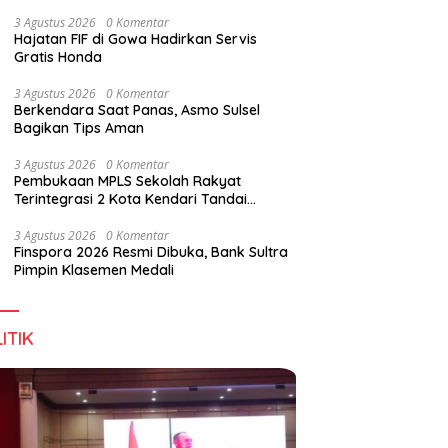
Wirausaha
3 Agustus 2026
0 Komentar
Hajatan FIF di Gowa Hadirkan Servis
Gratis Honda
g DPD RI, Amirul Tamim:
Finspora 2026 Resmi Dibuka,
P
3 Agustus 2026
0 Komentar
a Terus Maju, Namun
Bank Sultra Pimpin Klasemen
R
Berkendara Saat Panas, Asmo Sulsel
struktur Pariwisata dan
Medali
K
Bagikan Tips Aman
anan Masih Jadi
T
angan
3 Agustus 2026
0 Komentar
Pembukaan MPLS Sekolah Rakyat
Terintegrasi 2 Kota Kendari Tandai
Dimulainya Tahun Ajaran Baru
3 Agustus 2026
0 Komentar
Finspora 2026 Resmi Dibuka, Bank Sultra
Pimpin Klasemen Medali
ITIK