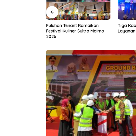
a Gandeng IAI Rawa
Puluhan Tenant Ramaikan
Tiga Kab
 Siapkan Lulusan
Festival Kuliner Sultra Maimo
Layanan 
dan Wirausaha
2026