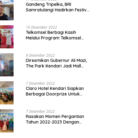
Gandeng Tripelka, BRI
Samratulangi Hadirkan Festival
Kuliner UMKM di HUT ke 127
10 Desember 2022
Telkomsel Berbagi Kasih
Melalui Program Telkomsel
Siaga 2022
8 Desember 2022
Diresmikan Gubernur Ali Mazi,
The Park Kendari Jadi Mall
Terbesar dan Terlengkap di
Sultra
7 Desember 2022
Claro Hotel Kendari Siapkan
Berbagai Doorprize Untuk
Pengunjung Di Event Malam
Pergantian Tahun 2022-2023
7 Desember 2022
Rasakan Momen Pergantian
Tahun 2022-2023 Dengan
Tema The Quest Of Mario Bros
Hanya di Claro Kendari