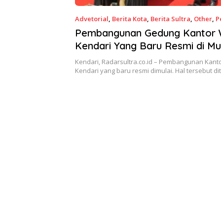
Advetorial
,
Berita Kota
,
Berita Sultra
,
Other
,
P
September 2019
Pembangunan Gedung Kantor 
Kendari Yang Baru Resmi di Mu
Kendari, Radarsultra.co.id – Pembangunan Kanto
Kendari yang baru resmi dimulai. Hal tersebut d