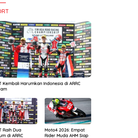
ORT
 Kembali Harumkan Indonesia di ARRC
iram
T Raih Dua
Moto4 2026: Empat
um di ARRC
Rider Muda AHM Siap