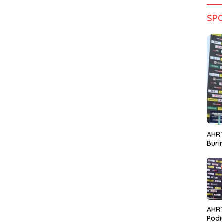
SP
AHRT
Bur
AHR
Podi