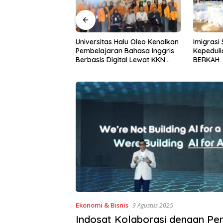
Halu Oleo Kenalkan
Imigrasi Sultra Perkuat
Gerakan I
n Bahasa Inggris
Kepedulian Sosial Lewat IKENI
ke-81, P
ital Lewat KKN
BERKAH
BWS Sula
Desa Alebo
Sinergi 
Ekonomi & Bisnis
9 Agustus 2025
Indosat Kolaborasi dengan Pe