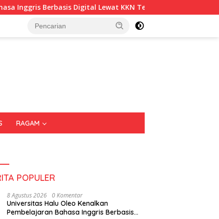
 Berbasis Digital Lewat KKN Tematik di Desa Alebo
Imi
S
RAGAM
RITA POPULER
8 Agustus 2026
0 Komentar
Universitas Halu Oleo Kenalkan
Pembelajaran Bahasa Inggris Berbasis