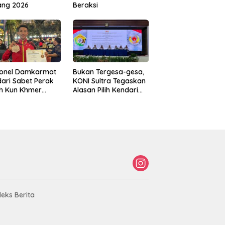
ang 2026
Beraksi
sonel Damkarmat
Bukan Tergesa-gesa,
ari Sabet Perak
KONI Sultra Tegaskan
th Kun Khmer
Alasan Pilih Kendari
ld Championship
sebagai Tuan Rumah
Porprov 2026
deks Berita