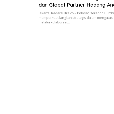
dan Global Partner Hadang A
Digital
Jakarta, Radarsultra.co – Indosat Ooredoo Hutch
memperkuat langkah strategis dalam mengatasi 
melalui kolaborasi…