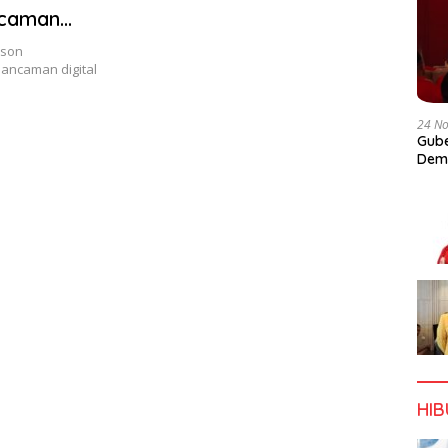
ncaman
ison
ancaman digital
24 N
Gube
Dem
HI