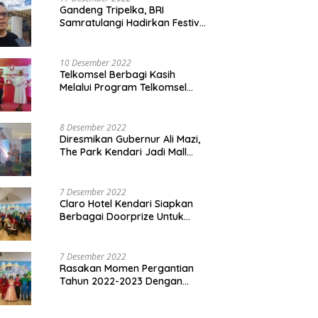
Gandeng Tripelka, BRI
Samratulangi Hadirkan Festival
Kuliner UMKM di HUT ke 127
10 Desember 2022
Telkomsel Berbagi Kasih
Melalui Program Telkomsel
Siaga 2022
8 Desember 2022
Diresmikan Gubernur Ali Mazi,
The Park Kendari Jadi Mall
Terbesar dan Terlengkap di
Sultra
7 Desember 2022
Claro Hotel Kendari Siapkan
Berbagai Doorprize Untuk
Pengunjung Di Event Malam
Pergantian Tahun 2022-2023
7 Desember 2022
Rasakan Momen Pergantian
Tahun 2022-2023 Dengan
Tema The Quest Of Mario Bros
Hanya di Claro Kendari