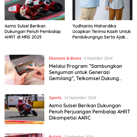
Asmo Sulsel Berikan
Yudhianto Mahardika
Dukungan Penuh Pembalap
Ucapkan Terima Kasih Untuk
AHRT di MRS 2025
Pendukungnya Serta Ajak
Bersatu Dukung Siska-
Sudirman
Ekonomi & Bisnis
4 Desember 2024
Melalui Program “Sambungkan
Senyuman untuk Generasi
Gemilang”, Telkomsel Dukung
Pemberdayaan Seniman Disabilitas
Sports
14 September 2024
Asmo Sulsel Berikan Dukungan
Penuh Perjuangan Pembalap AHRT
Dikompetisi AARC
Politik
3 September 2024