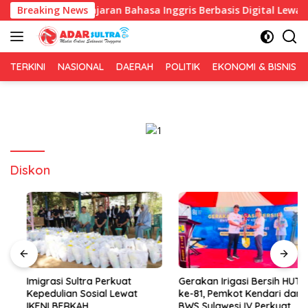
Langsung
kan Pembelajaran Bahasa Inggris Berbasis Digital Lewat KKN Te
Breaking News
ke
konten
TERKINI
NASIONAL
DAERAH
POLITIK
EKONOMI & BISNIS
Diskon
Imigrasi Sultra Perkuat
Gerakan Irigasi Bersih HUT RI
Kepedulian Sosial Lewat
ke-81, Pemkot Kendari dan
IKENI BERKAH
BWS Sulawesi IV Perkuat