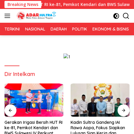
Langsung
asi Bersih HUT RI ke-81, Pemkot Kendari dan BWS Sulawesi IV Pe
Breaking News
ke
konten
TERKINI
NASIONAL
DAERAH
POLITIK
EKONOMI & BISNIS
Dir Intelkam
Kadin Sultra Gandeng IAI
Puluhan Tenant Ramaikan
Rawa Aopa, Fokus Siapkan
Festival Kuliner Sultra Maimo
Lulusan Siap Kerja dan
2026