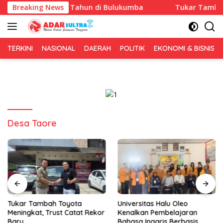
Langsung
Anniversary 1 Tahun di Bulukumba
Breaking News
Tukar Tambah Toyot
ke
konten
TERKINI
NASIONAL
DAERAH
POLITIK
EKONOMI & BISNIS
Desa Taore
Tukar Tambah Toyota
Universitas Halu Oleo
Meningkat, Trust Catat Rekor
Kenalkan Pembelajaran
Baru
Bahasa Inggris Berbasis