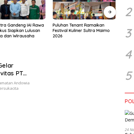
Hara
2
Bata
Tenant Ramaikan
Tiga Kabupaten Sultra Nikmati
3
Kuliner Sultra Maimo
Layanan Imigrasi Terintegrasi
4
Gelar
5
vitas PT
ecamatan Andowia
ersukacita
POL
24 N