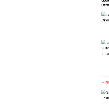
Gube
Dem
HI