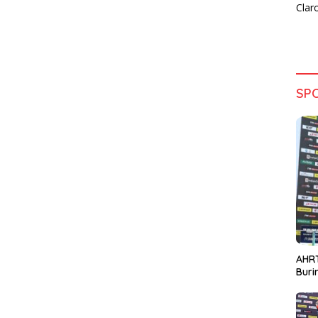
SP
AHRT
Bur