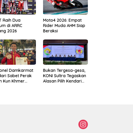
T Raih Dua
Moto4 2026: Empat
um di ARRC
Rider Muda AHM Siap
ang 2026
Beraksi
sonel Damkarmat
Bukan Tergesa-gesa,
ari Sabet Perak
KONI Sultra Tegaskan
th Kun Khmer
Alasan Pilih Kendari
ld Championship
sebagai Tuan Rumah
Porprov 2026