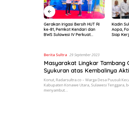
asi Bersih HUT RI
Kadin Sultra Gandeng IAI Rawa
Puluhan 
ot Kendari dan
Aopa, Fokus Siapkan Lulusan
Festival 
i IV Perkuat
Siap Kerja dan Wirausaha
2026
 Irigasi Amohalo
Berita Sultra
29 September 2023
Masyarakat Lingkar Tambang 
Syukuran atas Kembalinya Akti
SBP
Konut, Radarsultra.co – Warga Desa Puusuli K
Kabupaten Konawe Utara, Sulawesi Tenggara, b
menyambut…