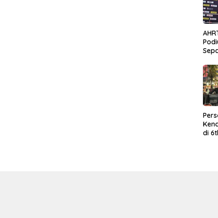
AHR
Podi
Sep
Per
Kend
di 6
Wor