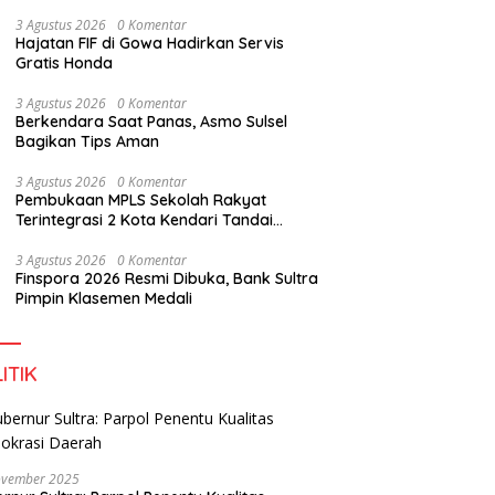
Perkuat Sinergi Jaga Irigasi Amohalo
pan Tidak Mengenal
3 Agustus 2026
0 Komentar
s Negara
F
Hajatan FIF di Gowa Hadirkan Servis
B
Gratis Honda
M
Dialog DPD RI, Amirul Tamim:
3 Agustus 2026
0 Komentar
Sultra Terus Maju, Namun
Berkendara Saat Panas, Asmo Sulsel
Infrastruktur Pariwisata dan
Bagikan Tips Aman
Perikanan Masih Jadi
Tantangan
3 Agustus 2026
0 Komentar
Pembukaan MPLS Sekolah Rakyat
Terintegrasi 2 Kota Kendari Tandai
Dimulainya Tahun Ajaran Baru
3 Agustus 2026
0 Komentar
Finspora 2026 Resmi Dibuka, Bank Sultra
Pimpin Klasemen Medali
ITIK
ovember 2025