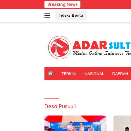
Langsung
Breaking News
ke
konten
Indeks Berita
H
TERKINI
NASIONAL
DAERAH
O
M
E
Desa Pusuuli