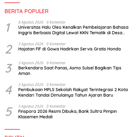
BERITA POPULER
1
8 Agustus 2026
0 Komentar
Universitas Halu Oleo Kenalkan Pembelajaran Bahasa
Inggris Berbasis Digital Lewat KKN Tematik di Desa
Alebo
2
3 Agustus 2026
0 Komentar
Hajatan FIF di Gowa Hadirkan Servis Gratis Honda
3
3 Agustus 2026
0 Komentar
Berkendara Saat Panas, Asmo Sulsel Bagikan Tips
Aman
4
3 Agustus 2026
0 Komentar
Pembukaan MPLS Sekolah Rakyat Terintegrasi 2 Kota
Kendari Tandai Dimulainya Tahun Ajaran Baru
5
3 Agustus 2026
0 Komentar
Finspora 2026 Resmi Dibuka, Bank Sultra Pimpin
Klasemen Medali