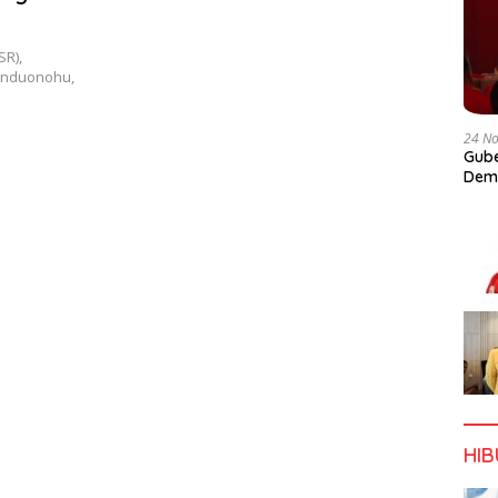
SR),
 Anduonohu,
24 N
Gube
Dem
HI