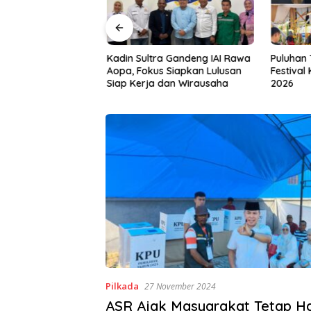
asi Bersih HUT RI
Kadin Sultra Gandeng IAI Rawa
Puluhan 
ot Kendari dan
Aopa, Fokus Siapkan Lulusan
Festival 
i IV Perkuat
Siap Kerja dan Wirausaha
2026
 Irigasi Amohalo
Pilkada
27 November 2024
ASR Ajak Masyarakat Tetap Ha