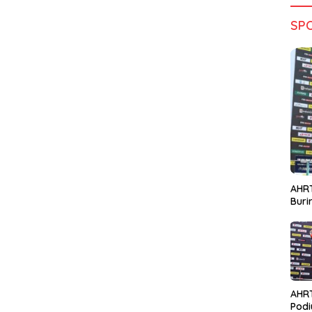
SP
AHRT
Bur
AHR
Podi