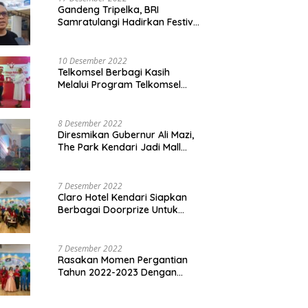
Gandeng Tripelka, BRI
Samratulangi Hadirkan Festival
Kuliner UMKM di HUT ke 127
10 Desember 2022
Telkomsel Berbagi Kasih
Melalui Program Telkomsel
Siaga 2022
8 Desember 2022
Diresmikan Gubernur Ali Mazi,
The Park Kendari Jadi Mall
Terbesar dan Terlengkap di
Sultra
7 Desember 2022
Claro Hotel Kendari Siapkan
Berbagai Doorprize Untuk
Pengunjung Di Event Malam
Pergantian Tahun 2022-2023
7 Desember 2022
Rasakan Momen Pergantian
Tahun 2022-2023 Dengan
Tema The Quest Of Mario Bros
Hanya di Claro Kendari