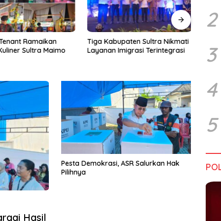
2
Tenant Ramaikan
Tiga Kabupaten Sultra Nikmati
Hara
3
Kuliner Sultra Maimo
Layanan Imigrasi Terintegrasi
Bata
4
5
Pesta Demokrasi, ASR Salurkan Hak
POL
Pilihnya
rgai Hasil