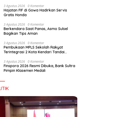
Perkuat Sinergi Jaga Irigasi Amohalo
3 Agustus 2026
0 Komentar
Hajatan FIF di Gowa Hadirkan Servis
Gratis Honda
pan Tidak Mengenal
Dialog DPD RI, Amirul Tamim:
F
3 Agustus 2026
0 Komentar
s Negara
Sultra Terus Maju, Namun
B
Berkendara Saat Panas, Asmo Sulsel
Infrastruktur Pariwisata dan
M
Bagikan Tips Aman
Perikanan Masih Jadi
Tantangan
3 Agustus 2026
0 Komentar
Pembukaan MPLS Sekolah Rakyat
Terintegrasi 2 Kota Kendari Tandai
Dimulainya Tahun Ajaran Baru
3 Agustus 2026
0 Komentar
Finspora 2026 Resmi Dibuka, Bank Sultra
Pimpin Klasemen Medali
ITIK