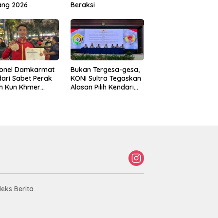
ang 2026
Beraksi
sonel Damkarmat
Bukan Tergesa-gesa,
ari Sabet Perak
KONI Sultra Tegaskan
th Kun Khmer
Alasan Pilih Kendari
ld Championship
sebagai Tuan Rumah
Porprov 2026
deks Berita