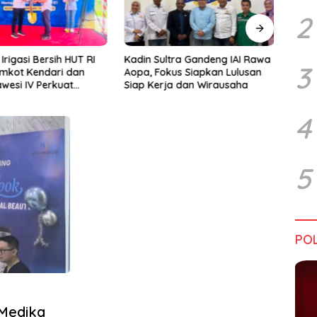
2
rigasi Bersih HUT RI
Kadin Sultra Gandeng IAI Rawa
Pulu
3
emkot Kendari dan
Aopa, Fokus Siapkan Lulusan
Festi
wesi IV Perkuat
Siap Kerja dan Wirausaha
2026
Jaga Irigasi Amohalo
4
5
POL
 Medika