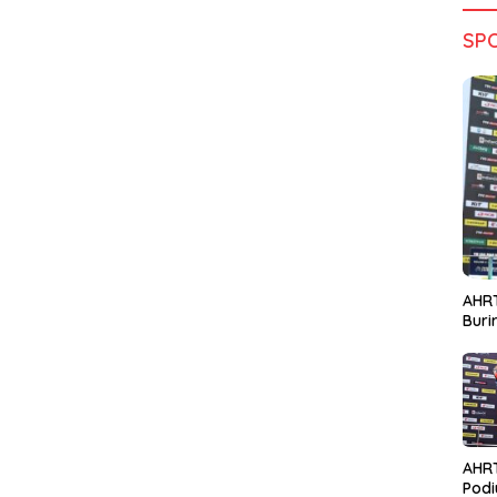
SP
AHRT
Bur
AHR
Podi