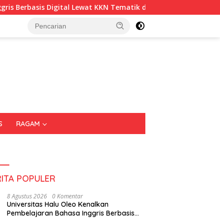
asis Digital Lewat KKN Tematik di Desa Alebo
Imigrasi 
S
RAGAM
RITA POPULER
8 Agustus 2026
0 Komentar
Universitas Halu Oleo Kenalkan
Pembelajaran Bahasa Inggris Berbasis