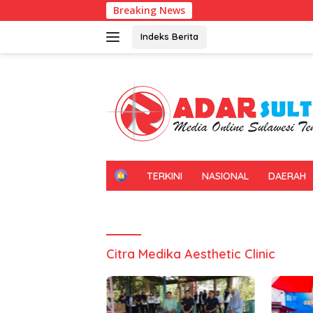
Langsung
Breaking News
Un
ke
konten
Indeks Berita
H
TERKINI
NASIONAL
DAERAH
O
M
E
Citra Medika Aesthetic Clinic