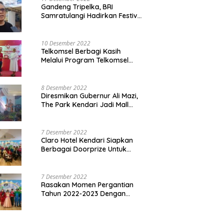
Gandeng Tripelka, BRI
Samratulangi Hadirkan Festival
Kuliner UMKM di HUT ke 127
10 Desember 2022
Telkomsel Berbagi Kasih
Melalui Program Telkomsel
Siaga 2022
8 Desember 2022
Diresmikan Gubernur Ali Mazi,
The Park Kendari Jadi Mall
Terbesar dan Terlengkap di
Sultra
7 Desember 2022
Claro Hotel Kendari Siapkan
Berbagai Doorprize Untuk
Pengunjung Di Event Malam
Pergantian Tahun 2022-2023
7 Desember 2022
Rasakan Momen Pergantian
Tahun 2022-2023 Dengan
Tema The Quest Of Mario Bros
Hanya di Claro Kendari