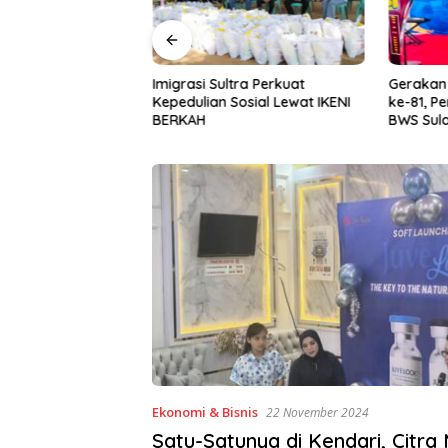
Halu Oleo Kenalkan
Imigrasi Sultra Perkuat
Gerakan I
n Bahasa Inggris
Kepedulian Sosial Lewat IKENI
ke-81, P
ital Lewat KKN
BERKAH
BWS Sula
Desa Alebo
Sinergi 
Ekonomi & Bisnis
22 November 2024
Satu-Satunya di Kendari, Citra