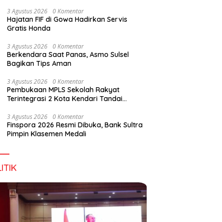
Digital Lewat KKN Tematik di Desa Alebo
3 Agustus 2026
0 Komentar
Hajatan FIF di Gowa Hadirkan Servis
Gratis Honda
han Tenant Ramaikan
Tiga Kabupaten Sultra Nikmati
H
3 Agustus 2026
0 Komentar
val Kuliner Sultra Maimo
Layanan Imigrasi Terintegrasi
B
Berkendara Saat Panas, Asmo Sulsel
Bagikan Tips Aman
3 Agustus 2026
0 Komentar
Pembukaan MPLS Sekolah Rakyat
Terintegrasi 2 Kota Kendari Tandai
Dimulainya Tahun Ajaran Baru
3 Agustus 2026
0 Komentar
Finspora 2026 Resmi Dibuka, Bank Sultra
Pimpin Klasemen Medali
ITIK