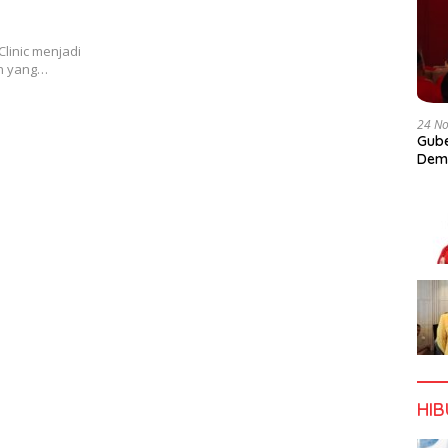
Clinic menjadi
an yang…
24 N
Gube
Dem
HI