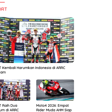
ORT
 Kembali Harumkan Indonesia di ARRC
iram
T Raih Dua
Moto4 2026: Empat
um di ARRC
Rider Muda AHM Siap