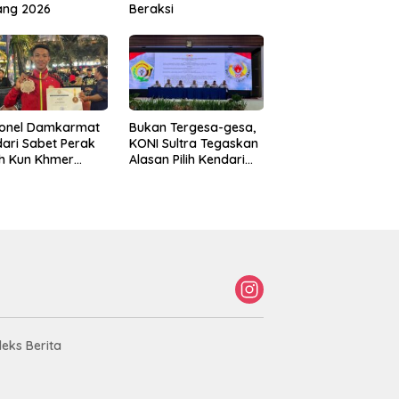
ang 2026
Beraksi
sonel Damkarmat
Bukan Tergesa-gesa,
ari Sabet Perak
KONI Sultra Tegaskan
th Kun Khmer
Alasan Pilih Kendari
ld Championship
sebagai Tuan Rumah
Porprov 2026
deks Berita