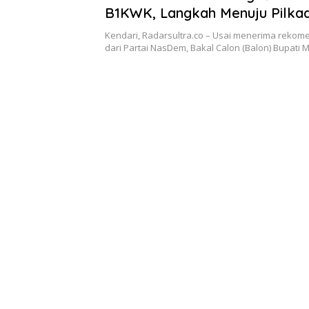
B1KWK, Langkah Menuju Pilka
Semakin Kuat
Kendari, Radarsultra.co – Usai menerima rekom
dari Partai NasDem, Bakal Calon (Balon) Bupati