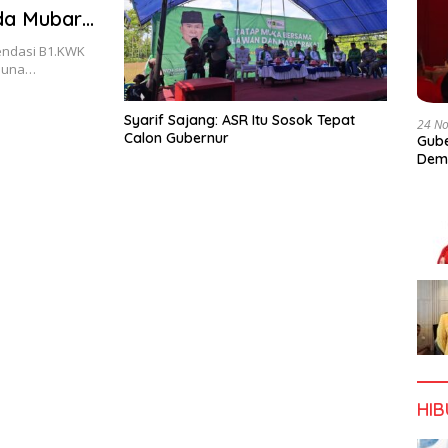
da Mubar
endasi B1.KWK
 Muna…
Syarif Sajang: ASR Itu Sosok Tepat
24 N
Calon Gubernur
Gube
Dem
HI