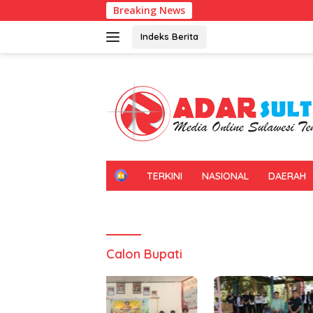
Langsung
Breaking News
ke
konten
Indeks Berita
H
TERKINI
NASIONAL
DAERAH
O
M
E
Calon Bupati