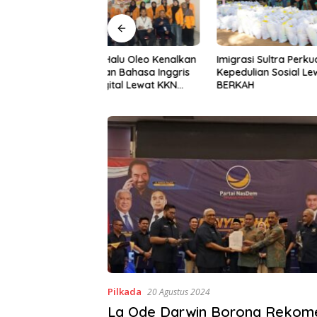
Halu Oleo Kenalkan
Imigrasi Sultra Perkuat
Gerakan I
n Bahasa Inggris
Kepedulian Sosial Lewat IKENI
ke-81, P
ital Lewat KKN
BERKAH
BWS Sula
Desa Alebo
Sinergi 
Pilkada
20 Agustus 2024
La Ode Darwin Borong Rekom