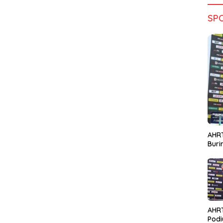
SP
AHRT
Bur
AHR
Podi