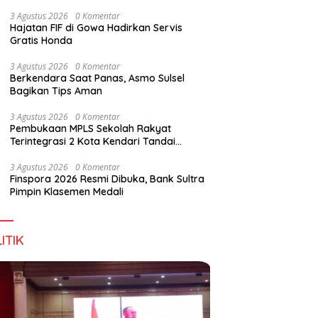
Digital Lewat KKN Tematik di Desa Alebo
3 Agustus 2026
0 Komentar
Hajatan FIF di Gowa Hadirkan Servis
Gratis Honda
han Tenant Ramaikan
Tiga Kabupaten Sultra Nikmati
H
3 Agustus 2026
0 Komentar
val Kuliner Sultra Maimo
Layanan Imigrasi Terintegrasi
B
Berkendara Saat Panas, Asmo Sulsel
Bagikan Tips Aman
3 Agustus 2026
0 Komentar
Pembukaan MPLS Sekolah Rakyat
Terintegrasi 2 Kota Kendari Tandai
Dimulainya Tahun Ajaran Baru
3 Agustus 2026
0 Komentar
Finspora 2026 Resmi Dibuka, Bank Sultra
Pimpin Klasemen Medali
ITIK