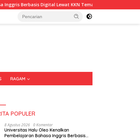
rbasis Digital Lewat KKN Tematik di Desa Alebo
Imigras
S
RAGAM
RITA POPULER
8 Agustus 2026
0 Komentar
Universitas Halu Oleo Kenalkan
Pembelajaran Bahasa Inggris Berbasis