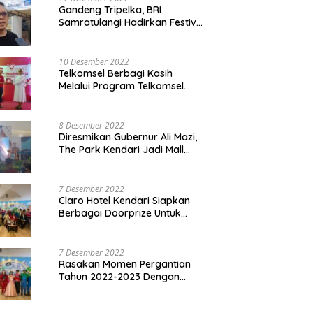
Gandeng Tripelka, BRI
Samratulangi Hadirkan Festival
Kuliner UMKM di HUT ke 127
10 Desember 2022
Telkomsel Berbagi Kasih
Melalui Program Telkomsel
Siaga 2022
8 Desember 2022
Diresmikan Gubernur Ali Mazi,
The Park Kendari Jadi Mall
Terbesar dan Terlengkap di
Sultra
7 Desember 2022
Claro Hotel Kendari Siapkan
Berbagai Doorprize Untuk
Pengunjung Di Event Malam
Pergantian Tahun 2022-2023
7 Desember 2022
Rasakan Momen Pergantian
Tahun 2022-2023 Dengan
Tema The Quest Of Mario Bros
Hanya di Claro Kendari