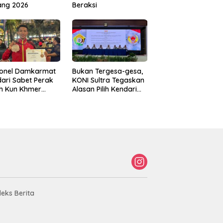
ang 2026
Beraksi
sonel Damkarmat
Bukan Tergesa-gesa,
ari Sabet Perak
KONI Sultra Tegaskan
th Kun Khmer
Alasan Pilih Kendari
ld Championship
sebagai Tuan Rumah
Porprov 2026
deks Berita