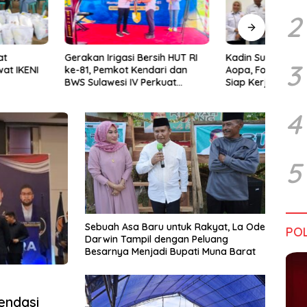
2
rigasi Bersih HUT RI
Kadin Sultra Gandeng IAI Rawa
Pulu
3
emkot Kendari dan
Aopa, Fokus Siapkan Lulusan
Festi
wesi IV Perkuat
Siap Kerja dan Wirausaha
2026
Jaga Irigasi Amohalo
4
5
Sebuah Asa Baru untuk Rakyat, La Ode
POL
Darwin Tampil dengan Peluang
Besarnya Menjadi Bupati Muna Barat
endasi