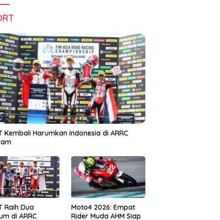
ORT
 Kembali Harumkan Indonesia di ARRC
iram
T Raih Dua
Moto4 2026: Empat
um di ARRC
Rider Muda AHM Siap