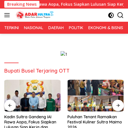
Langsung
 Gandeng IAI Rawa Aopa, Fokus Siapkan Lulusan Siap Kerja dan
Breaking News
ke
konten
TERKINI
NASIONAL
DAERAH
POLITIK
EKONOMI & BISNIS
Bupati Busel Terjaring OTT
Puluhan Tenant Ramaikan
Tiga Kabupaten Sultra
Festival Kuliner Sultra Maimo
Nikmati Layanan Imigrasi
2026
Terintegrasi