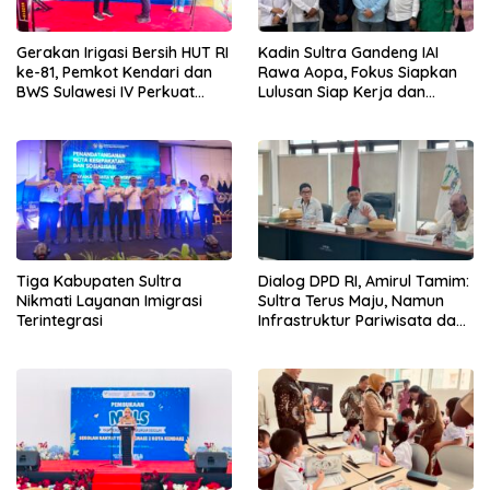
Gerakan Irigasi Bersih HUT RI
Kadin Sultra Gandeng IAI
ke-81, Pemkot Kendari dan
Rawa Aopa, Fokus Siapkan
BWS Sulawesi IV Perkuat
Lulusan Siap Kerja dan
Sinergi Jaga Irigasi Amohalo
Wirausaha
Tiga Kabupaten Sultra
Dialog DPD RI, Amirul Tamim:
Nikmati Layanan Imigrasi
Sultra Terus Maju, Namun
Terintegrasi
Infrastruktur Pariwisata dan
Perikanan Masih Jadi
Tantangan