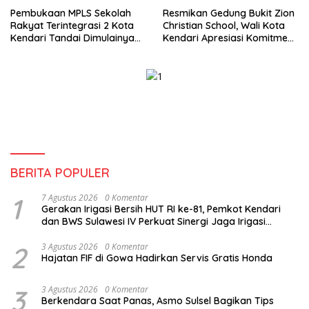
Pembukaan MPLS Sekolah
Resmikan Gedung Bukit Zion
Rakyat Terintegrasi 2 Kota
Christian School, Wali Kota
Kendari Tandai Dimulainya
Kendari Apresiasi Komitmen
Tahun Ajaran Baru
Yayasan Tingkatkan Mutu
Pendidikan
BERITA POPULER
1
7 Agustus 2026
0 Komentar
Gerakan Irigasi Bersih HUT RI ke-81, Pemkot Kendari
dan BWS Sulawesi IV Perkuat Sinergi Jaga Irigasi
Amohalo
2
3 Agustus 2026
0 Komentar
Hajatan FIF di Gowa Hadirkan Servis Gratis Honda
3
3 Agustus 2026
0 Komentar
Berkendara Saat Panas, Asmo Sulsel Bagikan Tips