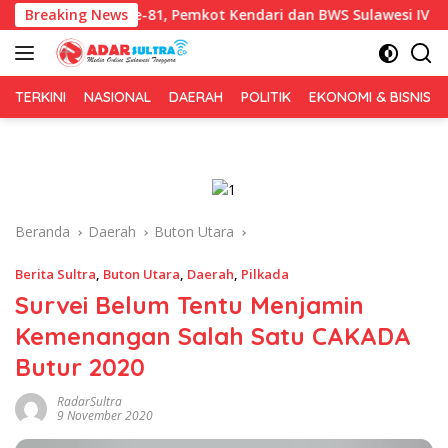
Langsung
 HUT RI ke-81, Pemkot Kendari dan BWS Sulawesi IV Perkuat Sine
Breaking News
ke
konten
TERKINI
NASIONAL
DAERAH
POLITIK
EKONOMI & BISNIS
Beranda
Daerah
Buton Utara
Berita Sultra
,
Buton Utara
,
Daerah
,
Pilkada
Survei Belum Tentu Menjamin
Kemenangan Salah Satu CAKADA
Butur 2020
RadarSultra
9 November 2020