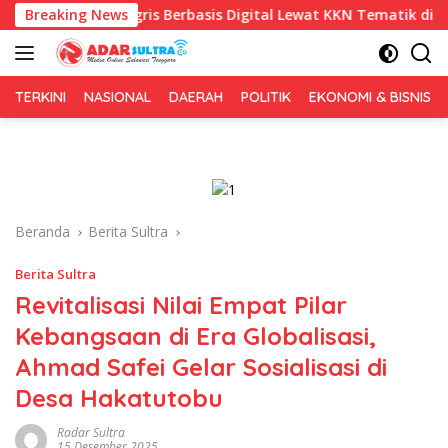
Langsung
nggris Berbasis Digital Lewat KKN Tematik di Desa Alebo
Breaking News
ke
konten
TERKINI
NASIONAL
DAERAH
POLITIK
EKONOMI & BISNIS
Beranda
Berita Sultra
Berita Sultra
Revitalisasi Nilai Empat Pilar
Kebangsaan di Era Globalisasi,
Ahmad Safei Gelar Sosialisasi di
Desa Hakatutobu
Radar Sultra
15 Desember 2025