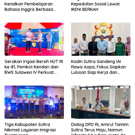
Kenalkan Pembelajaran
Kepedulian Sosial Lewat
Bahasa Inggris Berbasis
IKENI BERKAH
Digital Lewat KKN Tematik di
Desa Alebo
Gerakan Irigasi Bersih HUT RI
Kadin Sultra Gandeng IAI
ke-81, Pemkot Kendari dan
Rawa Aopa, Fokus Siapkan
BWS Sulawesi IV Perkuat
Lulusan Siap Kerja dan
Sinergi Jaga Irigasi Amohalo
Wirausaha
Tiga Kabupaten Sultra
Dialog DPD RI, Amirul Tamim:
Nikmati Layanan Imigrasi
Sultra Terus Maju, Namun