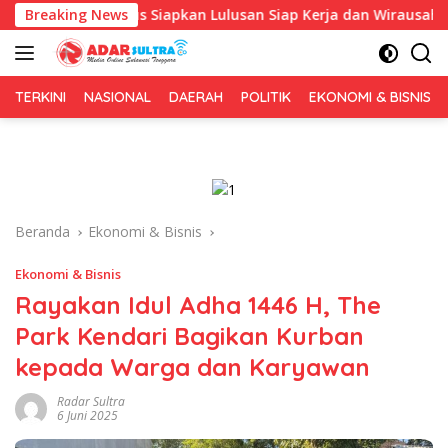
Langsung
pa, Fokus Siapkan Lulusan Siap Kerja dan Wirausaha
Breaking News
Pu
ke
konten
TERKINI
NASIONAL
DAERAH
POLITIK
EKONOMI & BISNIS
Beranda
Ekonomi & Bisnis
Ekonomi & Bisnis
Rayakan Idul Adha 1446 H, The
Park Kendari Bagikan Kurban
kepada Warga dan Karyawan
Radar Sultra
6 Juni 2025