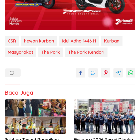
CSR
hewan kurban
Idul Adha 1446 H
Kurban
Masyarakat
The Park
The Park Kendari
Baca Juga
Puluhan Tenant Ramaikan
Finspora 2026 Resmi Dibuka,