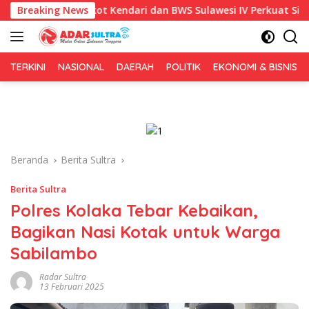
Langsung
ke-81, Pemkot Kendari dan BWS Sulawesi IV Perkuat Sinergi Jaga 
Breaking News
ke
konten
TERKINI
NASIONAL
DAERAH
POLITIK
EKONOMI & BISNIS
Beranda
Berita Sultra
Berita Sultra
Polres Kolaka Tebar Kebaikan,
Bagikan Nasi Kotak untuk Warga
Sabilambo
Radar Sultra
13 Februari 2025