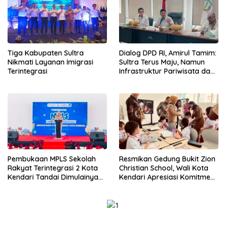
Tiga Kabupaten Sultra
Dialog DPD RI, Amirul Tamim:
Nikmati Layanan Imigrasi
Sultra Terus Maju, Namun
Terintegrasi
Infrastruktur Pariwisata dan
Perikanan Masih Jadi
Tantangan
Pembukaan MPLS Sekolah
Resmikan Gedung Bukit Zion
Rakyat Terintegrasi 2 Kota
Christian School, Wali Kota
Kendari Tandai Dimulainya
Kendari Apresiasi Komitmen
Tahun Ajaran Baru
Yayasan Tingkatkan Mutu
Pendidikan