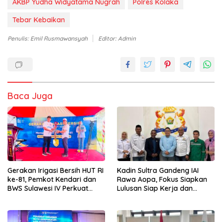
AKBP Yudha Widyatama Nugrah
Polres Kolaka
Tebar Kebaikan
Penulis: Emil Rusmawansyah
Editor: Admin
Baca Juga
Gerakan Irigasi Bersih HUT RI
Kadin Sultra Gandeng IAI
ke-81, Pemkot Kendari dan
Rawa Aopa, Fokus Siapkan
BWS Sulawesi IV Perkuat
Lulusan Siap Kerja dan
Sinergi Jaga Irigasi Amohalo
Wirausaha