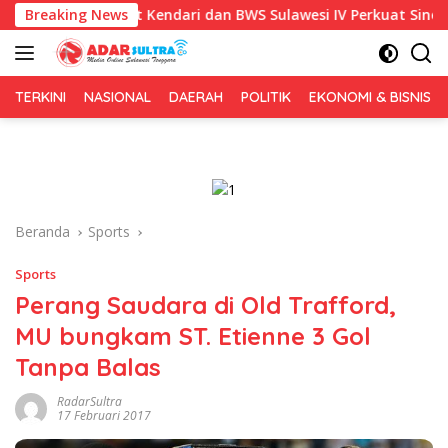
Langsung
, Pemkot Kendari dan BWS Sulawesi IV Perkuat Sinergi Jaga Iriga
Breaking News
ke
konten
TERKINI
NASIONAL
DAERAH
POLITIK
EKONOMI & BISNIS
Beranda
Sports
Sports
Perang Saudara di Old Trafford,
MU bungkam ST. Etienne 3 Gol
Tanpa Balas
RadarSultra
17 Februari 2017