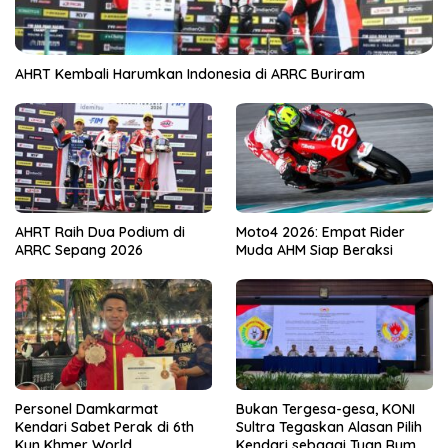
AHRT Kembali Harumkan Indonesia di ARRC Buriram
AHRT Raih Dua Podium di
Moto4 2026: Empat Rider
ARRC Sepang 2026
Muda AHM Siap Beraksi
Personel Damkarmat
Bukan Tergesa-gesa, KONI
Kendari Sabet Perak di 6th
Sultra Tegaskan Alasan Pilih
Kun Khmer World
Kendari sebagai Tuan Rumah