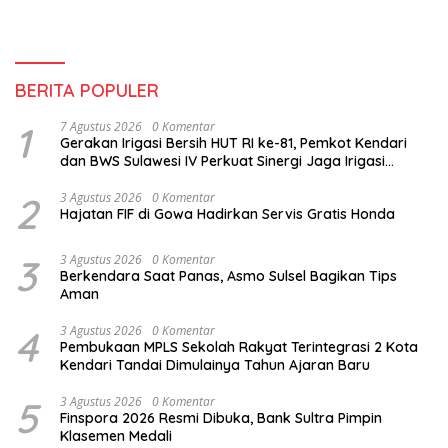
BERITA POPULER
1
7 Agustus 2026
0 Komentar
Gerakan Irigasi Bersih HUT RI ke-81, Pemkot Kendari
dan BWS Sulawesi IV Perkuat Sinergi Jaga Irigasi
Amohalo
2
3 Agustus 2026
0 Komentar
Hajatan FIF di Gowa Hadirkan Servis Gratis Honda
3
3 Agustus 2026
0 Komentar
Berkendara Saat Panas, Asmo Sulsel Bagikan Tips
Aman
4
3 Agustus 2026
0 Komentar
Pembukaan MPLS Sekolah Rakyat Terintegrasi 2 Kota
Kendari Tandai Dimulainya Tahun Ajaran Baru
5
3 Agustus 2026
0 Komentar
Finspora 2026 Resmi Dibuka, Bank Sultra Pimpin
Klasemen Medali