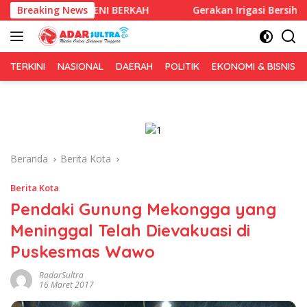
Langsung
Lewat IKENI BERKAH
Breaking News
Gerakan Irigasi Bersih HUT RI ke-81
ke
konten
TERKINI
NASIONAL
DAERAH
POLITIK
EKONOMI & BISNIS
Beranda
Berita Kota
Berita Kota
Pendaki Gunung Mekongga yang
Meninggal Telah Dievakuasi di
Puskesmas Wawo
RadarSultra
16 Maret 2017