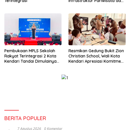
Terintegrasi
Infrastruktur Pariwisata dan
Perikanan Masih Jadi
Tantangan
Pembukaan MPLS Sekolah
Resmikan Gedung Bukit Zion
Rakyat Terintegrasi 2 Kota
Christian School, Wali Kota
Kendari Tandai Dimulainya
Kendari Apresiasi Komitmen
Tahun Ajaran Baru
Yayasan Tingkatkan Mutu
Pendidikan
BERITA POPULER
7 Agustus 2026
0 Komentar