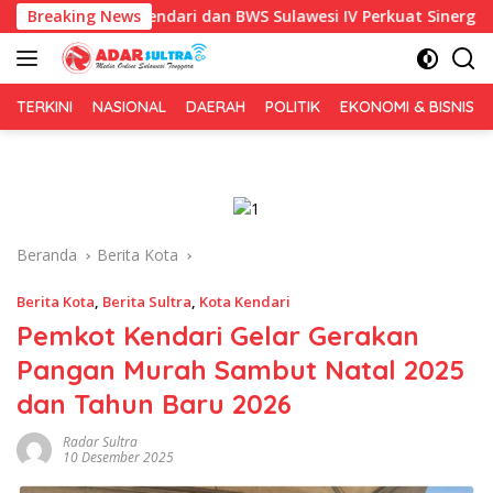
Langsung
kot Kendari dan BWS Sulawesi IV Perkuat Sinergi Jaga Irigasi Am
Breaking News
ke
konten
TERKINI
NASIONAL
DAERAH
POLITIK
EKONOMI & BISNIS
Beranda
Berita Kota
Berita Kota
,
Berita Sultra
,
Kota Kendari
Pemkot Kendari Gelar Gerakan
Pangan Murah Sambut Natal 2025
dan Tahun Baru 2026
Radar Sultra
10 Desember 2025