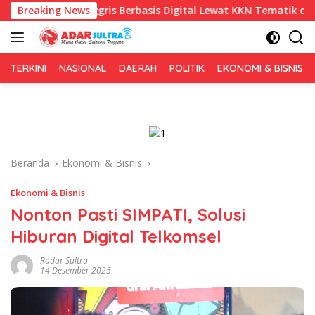
Langsung
nggris Berbasis Digital Lewat KKN Tematik di Desa Alebo
Breaking News
ke
konten
TERKINI
NASIONAL
DAERAH
POLITIK
EKONOMI & BISNIS
Beranda
Ekonomi & Bisnis
Ekonomi & Bisnis
Nonton Pasti SIMPATI, Solusi
Hiburan Digital Telkomsel
Radar Sultra
14 Desember 2025