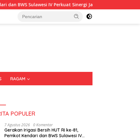
 IV Perkuat Sinergi Jaga Irigasi Amohalo
Kadin Sultra G
S
RAGAM
RITA POPULER
7 Agustus 2026
0 Komentar
Gerakan Irigasi Bersih HUT RI ke-81,
Pemkot Kendari dan BWS Sulawesi IV