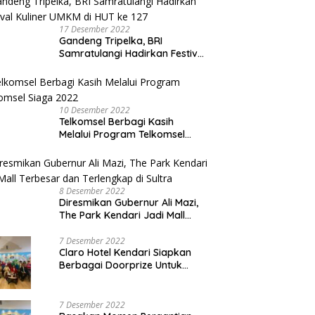
17 Desember 2022
Gandeng Tripelka, BRI
Samratulangi Hadirkan Festival
Kuliner UMKM di HUT ke 127
10 Desember 2022
Telkomsel Berbagi Kasih
Melalui Program Telkomsel
Siaga 2022
8 Desember 2022
Diresmikan Gubernur Ali Mazi,
The Park Kendari Jadi Mall
Terbesar dan Terlengkap di
Sultra
7 Desember 2022
Claro Hotel Kendari Siapkan
Berbagai Doorprize Untuk
Pengunjung Di Event Malam
Pergantian Tahun 2022-2023
7 Desember 2022