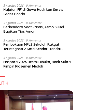
Perkuat Sinergi Jaga Irigasi Amohalo
3 Agustus 2026
0 Komentar
Hajatan FIF di Gowa Hadirkan Servis
Gratis Honda
3 Agustus 2026
0 Komentar
Berkendara Saat Panas, Asmo Sulsel
Bagikan Tips Aman
3 Agustus 2026
0 Komentar
Pembukaan MPLS Sekolah Rakyat
Terintegrasi 2 Kota Kendari Tandai
Dimulainya Tahun Ajaran Baru
3 Agustus 2026
0 Komentar
Finspora 2026 Resmi Dibuka, Bank Sultra
Pimpin Klasemen Medali
ITIK