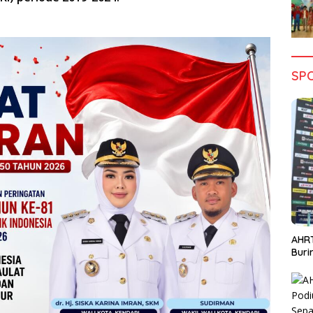
SP
AHRT
Bur