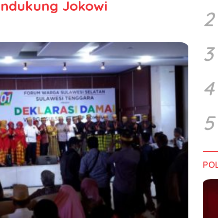
endukung Jokowi
2
3
4
5
POL