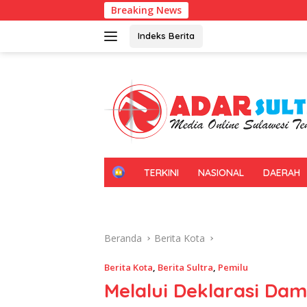
Langsung
Breaking News
Geraka
ke
konten
Indeks Berita
H
TERKINI
NASIONAL
DAERAH
O
M
E
Beranda
Berita Kota
Berita Kota
,
Berita Sultra
,
Pemilu
Melalui Deklarasi Dam