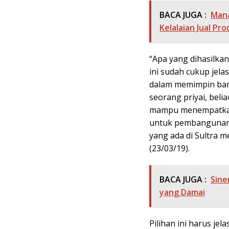
BACA JUGA :
Mana
Kelalaian Jual Pr
“Apa yang dihasilka
ini sudah cukup jela
dalam memimpin bang
seorang priyai, beli
mampu menempatkan 
untuk pembangunan I
yang ada di Sultra m
(23/03/19).
BACA JUGA :
Sine
yang Damai
Pilihan ini harus je