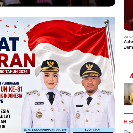
24 N
Gube
Dem
HI