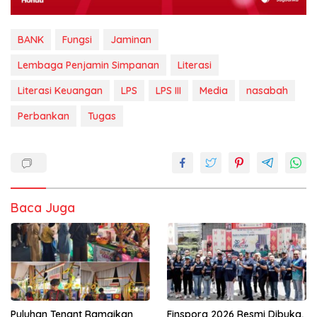
BANK
Fungsi
Jaminan
Lembaga Penjamin Simpanan
Literasi
Literasi Keuangan
LPS
LPS III
Media
nasabah
Perbankan
Tugas
Baca Juga
Puluhan Tenant Ramaikan
Finspora 2026 Resmi Dibuka,