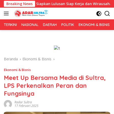
Langsung
opa, Fokus Siapkan Lulusan Siap Kerja dan Wirausaha
Breaking News
P
ke
konten
TERKINI
NASIONAL
DAERAH
POLITIK
EKONOMI & BISNIS
Beranda
Ekonomi & Bisnis
Ekonomi & Bisnis
Meet Up Bersama Media di Sultra,
LPS Perkenalkan Peran dan
Fungsinya
Radar Sultra
17 Februari 2025