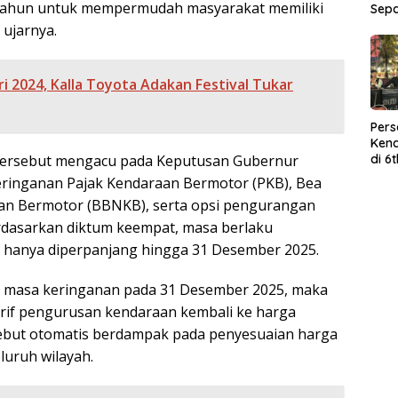
tahun untuk mempermudah masyarakat memiliki
Sep
 ujarnya.
ri 2024, Kalla Toyota Adakan Festival Tukar
Per
Kend
di 6
tersebut mengacu pada Keputusan Gubernur
Wor
eringanan Pajak Kendaraan Bermotor (PKB), Bea
an Bermotor (BBNKB), serta opsi pengurangan
dasarkan diktum keempat, masa berlaku
 hanya diperpanjang hingga 31 Desember 2025.
 masa keringanan pada 31 Desember 2025, maka
tarif pengurusan kendaraan kembali ke harga
sebut otomatis berdampak pada penyesuaian harga
eluruh wilayah.