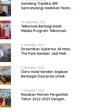
Gandeng Tripelka, BRI
Samratulangi Hadirkan Festival
Kuliner UMKM di HUT ke 127
10 Desember 2022
Telkomsel Berbagi Kasih
Melalui Program Telkomsel
Siaga 2022
8 Desember 2022
Diresmikan Gubernur Ali Mazi,
The Park Kendari Jadi Mall
Terbesar dan Terlengkap di
Sultra
7 Desember 2022
Claro Hotel Kendari Siapkan
Berbagai Doorprize Untuk
Pengunjung Di Event Malam
Pergantian Tahun 2022-2023
7 Desember 2022
Rasakan Momen Pergantian
Tahun 2022-2023 Dengan
Tema The Quest Of Mario Bros
Hanya di Claro Kendari