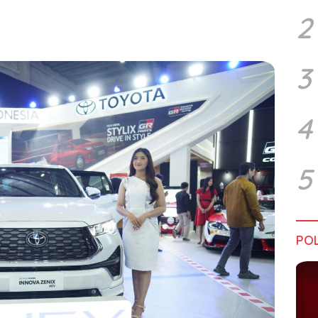
2
3
4
5
POL