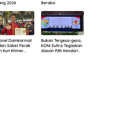
ang 2026
Beraksi
sonel Damkarmat
Bukan Tergesa-gesa,
ari Sabet Perak
KONI Sultra Tegaskan
th Kun Khmer
Alasan Pilih Kendari
ld Championship
sebagai Tuan Rumah
Porprov 2026