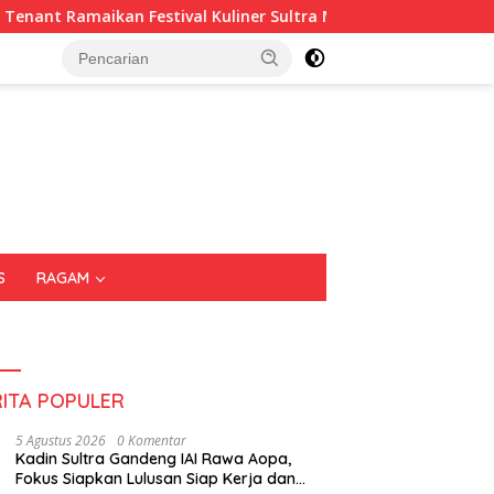
ival Kuliner Sultra Maimo 2026
Tiga Kabupaten Sultra
S
RAGAM
RITA POPULER
5 Agustus 2026
0 Komentar
Kadin Sultra Gandeng IAI Rawa Aopa,
Fokus Siapkan Lulusan Siap Kerja dan