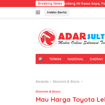
Langsung
Kadin Sultra Gandeng IAI Rawa Aopa, Fokus Siapkan Lulusan 
Breaking News
ke
konten
Indeks Berita
H
TERKINI
NASIONAL
DAERAH
O
M
E
Beranda
Ekonomi & Bisnis
Ekonomi & Bisnis
Mau Harga Toyota Leb