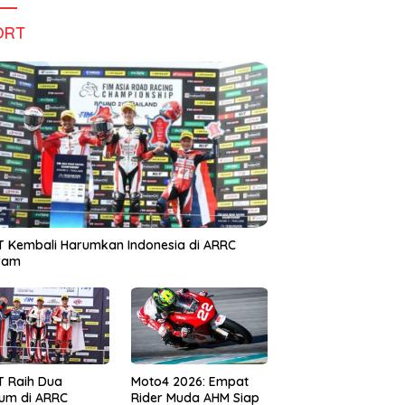
ORT
 Kembali Harumkan Indonesia di ARRC
iram
T Raih Dua
Moto4 2026: Empat
um di ARRC
Rider Muda AHM Siap