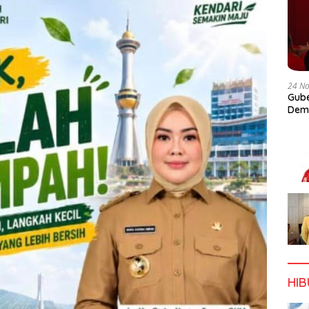
24 N
Gube
Dem
HI