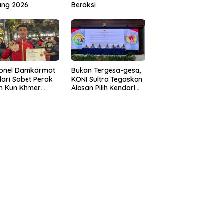
ang 2026
Beraksi
sonel Damkarmat
Bukan Tergesa-gesa,
ari Sabet Perak
KONI Sultra Tegaskan
th Kun Khmer
Alasan Pilih Kendari
ld Championship
sebagai Tuan Rumah
Porprov 2026