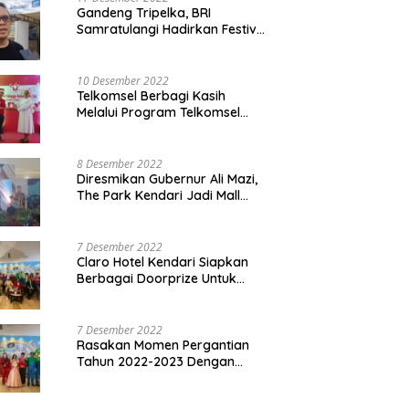
Gandeng Tripelka, BRI
Samratulangi Hadirkan Festival
Kuliner UMKM di HUT ke 127
10 Desember 2022
Telkomsel Berbagi Kasih
Melalui Program Telkomsel
Siaga 2022
8 Desember 2022
Diresmikan Gubernur Ali Mazi,
The Park Kendari Jadi Mall
Terbesar dan Terlengkap di
Sultra
7 Desember 2022
Claro Hotel Kendari Siapkan
Berbagai Doorprize Untuk
Pengunjung Di Event Malam
Pergantian Tahun 2022-2023
7 Desember 2022
Rasakan Momen Pergantian
Tahun 2022-2023 Dengan
Tema The Quest Of Mario Bros
Hanya di Claro Kendari