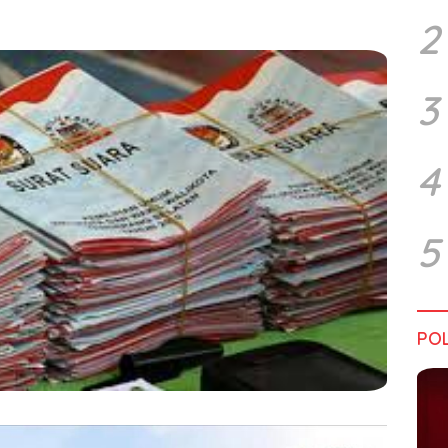
2
3
4
5
POL