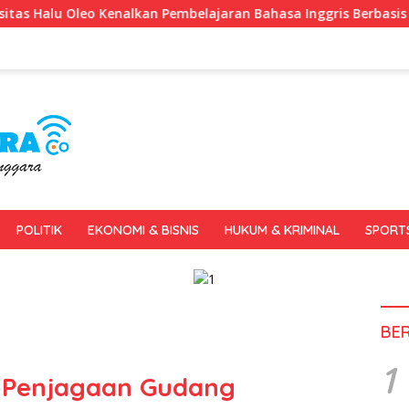
mbelajaran Bahasa Inggris Berbasis Digital Lewat KKN Tematik 
POLITIK
EKONOMI & BISNIS
HUKUM & KRIMINAL
SPORT
BE
1
t Penjagaan Gudang