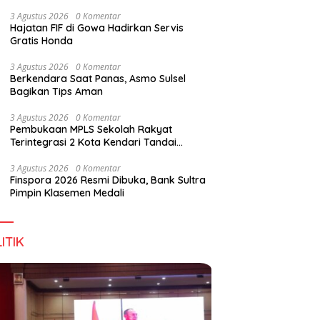
Digital Lewat KKN Tematik di Desa Alebo
3 Agustus 2026
0 Komentar
Hajatan FIF di Gowa Hadirkan Servis
Gratis Honda
3 Agustus 2026
0 Komentar
Berkendara Saat Panas, Asmo Sulsel
Bagikan Tips Aman
3 Agustus 2026
0 Komentar
Pembukaan MPLS Sekolah Rakyat
Terintegrasi 2 Kota Kendari Tandai
Dimulainya Tahun Ajaran Baru
3 Agustus 2026
0 Komentar
Finspora 2026 Resmi Dibuka, Bank Sultra
Pimpin Klasemen Medali
ITIK