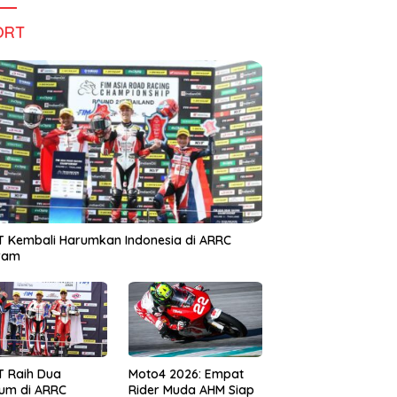
ORT
 Kembali Harumkan Indonesia di ARRC
iram
T Raih Dua
Moto4 2026: Empat
um di ARRC
Rider Muda AHM Siap