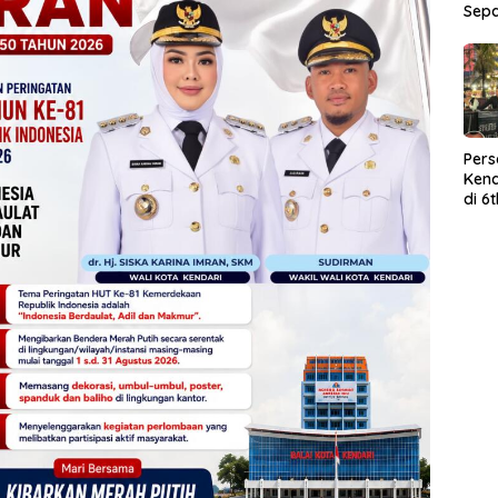
Sep
Per
Kend
di 6
Wor