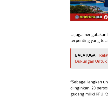
ia juga mengatakan
terpenting yang tela
BACA JUGA :
Rela
Dukungan Untuk 
“Sebagai langkah unt
diinginkan, 20 pers
gudang miliki KPU Ko