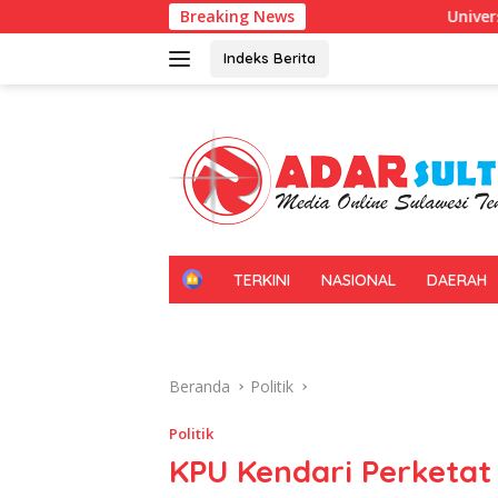
Langsung
Breaking News
Universitas Halu Oleo Kenalkan Pe
ke
konten
Indeks Berita
H
TERKINI
NASIONAL
DAERAH
O
M
E
Beranda
Politik
Politik
KPU Kendari Perketa