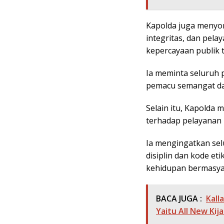
Kapolda juga menyor
integritas, dan pe
kepercayaan publik t
Ia meminta seluruh 
pemacu semangat da
Selain itu, Kapolda
terhadap pelayanan 
Ia mengingatkan se
disiplin dan kode et
kehidupan bermasya
BACA JUGA :
Kall
Yaitu All New Kij