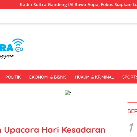
 Gandeng IAI Rawa Aopa, Fokus Siapkan Lulusan Siap Kerja dan 
POLITIK
EKONOMI & BISNIS
HUKUM & KRIMINAL
SPORT
BE
1
n Upacara Hari Kesadaran