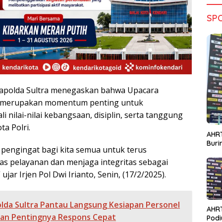
SP
apolda Sultra menegaskan bahwa Upacara
l merupakan momentum penting untuk
i nilai-nilai kebangsaan, disiplin, serta tanggung
a Polri.
AHRT
Bur
 pengingat bagi kita semua untuk terus
as pelayanan dan menjaga integritas sebagai
 ujar Irjen Pol Dwi Irianto, Senin, (17/2/2025).
lda Sultra Pantau Langsung Kesiapan Personel
AHR
tkan Pentingnya Respons Cepat
Podi