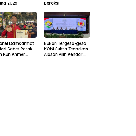
ang 2026
Beraksi
sonel Damkarmat
Bukan Tergesa-gesa,
ari Sabet Perak
KONI Sultra Tegaskan
th Kun Khmer
Alasan Pilih Kendari
ld Championship
sebagai Tuan Rumah
Porprov 2026