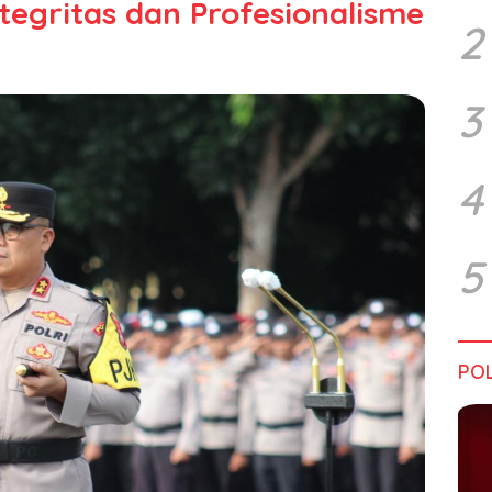
tegritas dan Profesionalisme
2
3
4
5
POL