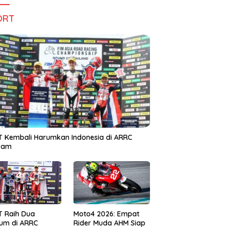
ORT
 Kembali Harumkan Indonesia di ARRC
iram
T Raih Dua
Moto4 2026: Empat
um di ARRC
Rider Muda AHM Siap