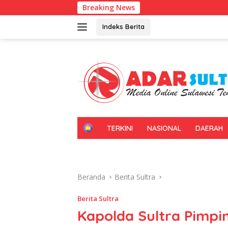
Langsung
Breaking News
Kadin Sultra
ke
konten
Indeks Berita
H
TERKINI
NASIONAL
DAERAH
O
M
E
Beranda
Berita Sultra
Berita Sultra
Kapolda Sultra Pimpi