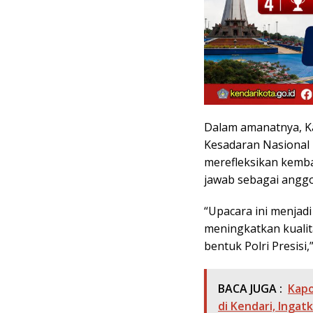
Dalam amanatnya, K
Kesadaran Nasiona
merefleksikan kembal
jawab sebagai anggot
“Upacara ini menjadi
meningkatkan kualit
bentuk Polri Presisi,”
BACA JUGA :
Kapo
di Kendari, Inga