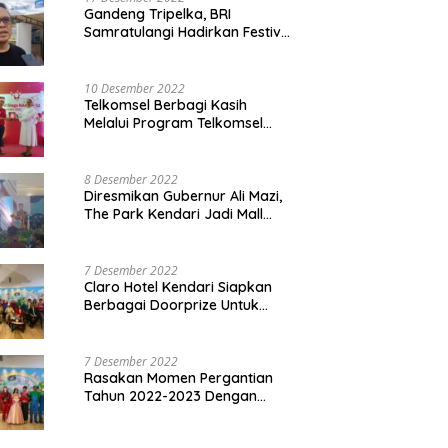
Gandeng Tripelka, BRI
Samratulangi Hadirkan Festival
Kuliner UMKM di HUT ke 127
10 Desember 2022
Telkomsel Berbagi Kasih
Melalui Program Telkomsel
Siaga 2022
8 Desember 2022
Diresmikan Gubernur Ali Mazi,
The Park Kendari Jadi Mall
Terbesar dan Terlengkap di
Sultra
7 Desember 2022
Claro Hotel Kendari Siapkan
Berbagai Doorprize Untuk
Pengunjung Di Event Malam
Pergantian Tahun 2022-2023
7 Desember 2022
Rasakan Momen Pergantian
Tahun 2022-2023 Dengan
Tema The Quest Of Mario Bros
Hanya di Claro Kendari