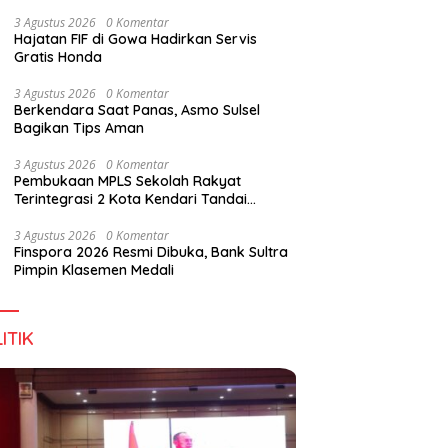
Digital Lewat KKN Tematik di Desa Alebo
3 Agustus 2026
0 Komentar
Hajatan FIF di Gowa Hadirkan Servis
Gratis Honda
3 Agustus 2026
0 Komentar
Berkendara Saat Panas, Asmo Sulsel
Bagikan Tips Aman
3 Agustus 2026
0 Komentar
Pembukaan MPLS Sekolah Rakyat
Terintegrasi 2 Kota Kendari Tandai
Dimulainya Tahun Ajaran Baru
3 Agustus 2026
0 Komentar
Finspora 2026 Resmi Dibuka, Bank Sultra
Pimpin Klasemen Medali
ITIK