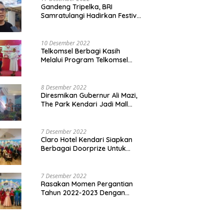
Gandeng Tripelka, BRI
Samratulangi Hadirkan Festival
Kuliner UMKM di HUT ke 127
10 Desember 2022
Telkomsel Berbagi Kasih
Melalui Program Telkomsel
Siaga 2022
8 Desember 2022
Diresmikan Gubernur Ali Mazi,
The Park Kendari Jadi Mall
Terbesar dan Terlengkap di
Sultra
7 Desember 2022
Claro Hotel Kendari Siapkan
Berbagai Doorprize Untuk
Pengunjung Di Event Malam
Pergantian Tahun 2022-2023
7 Desember 2022
Rasakan Momen Pergantian
Tahun 2022-2023 Dengan
Tema The Quest Of Mario Bros
Hanya di Claro Kendari