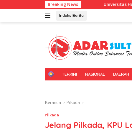
Langsung
Universitas Halu Oleo Kenalkan Pembelaja
Breaking News
ke
konten
Indeks Berita
H
TERKINI
NASIONAL
DAERAH
O
M
E
Beranda
Pilkada
Pilkada
Jelang Pilkada, KPU L