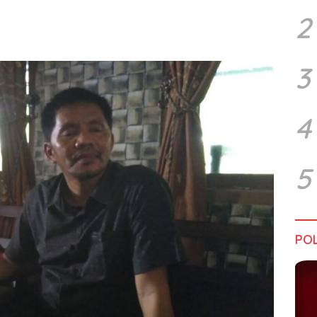
2
3
4
5
POL