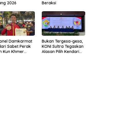
ang 2026
Beraksi
sonel Damkarmat
Bukan Tergesa-gesa,
ari Sabet Perak
KONI Sultra Tegaskan
th Kun Khmer
Alasan Pilih Kendari
ld Championship
sebagai Tuan Rumah
Porprov 2026