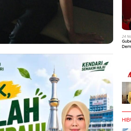
24 N
Gube
Dem
HI