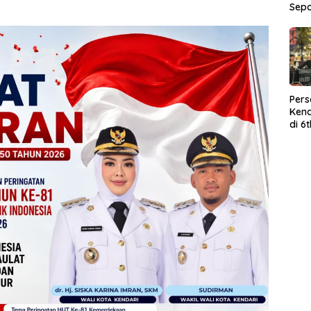
Sep
Per
Kend
di 6
Wor