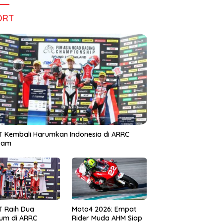
ORT
 Kembali Harumkan Indonesia di ARRC
iram
T Raih Dua
Moto4 2026: Empat
um di ARRC
Rider Muda AHM Siap