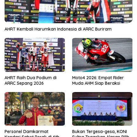
AHRT Kembali Harumkan Indonesia di ARRC Buriram
AHRT Raih Dua Podium di
Moto4 2026: Empat Rider
ARRC Sepang 2026
Muda AHM Siap Beraksi
Personel Damkarmat
Bukan Tergesa-gesa, KONI
Kendari Sabet Perak di 6th
Sultra Tegaskan Alasan Pilih