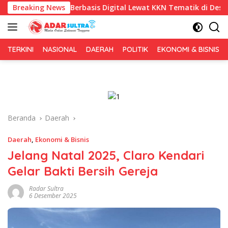
Langsung
is Berbasis Digital Lewat KKN Tematik di Desa Alebo
Breaking News
Im
ke
konten
TERKINI
NASIONAL
DAERAH
POLITIK
EKONOMI & BISNIS
Beranda
Daerah
Daerah
,
Ekonomi & Bisnis
Jelang Natal 2025, Claro Kendari
Gelar Bakti Bersih Gereja
Radar Sultra
6 Desember 2025