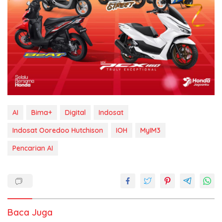
AI
Bima+
Digital
Indosat
Indosat Ooredoo Hutchison
IOH
MyIM3
Pencarian AI
Baca Juga