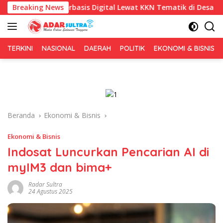
Langsung
Berbasis Digital Lewat KKN Tematik di Desa Alebo
Breaking News
Imig
ke
konten
TERKINI
NASIONAL
DAERAH
POLITIK
EKONOMI & BISNIS
Beranda
Ekonomi & Bisnis
Ekonomi & Bisnis
Indosat Luncurkan Pencarian AI di
myIM3 dan bima+
Radar Sultra
24 Agustus 2025