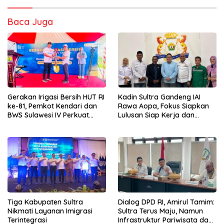
Baca Juga
Gerakan Irigasi Bersih HUT RI
Kadin Sultra Gandeng IAI
ke-81, Pemkot Kendari dan
Rawa Aopa, Fokus Siapkan
BWS Sulawesi IV Perkuat
Lulusan Siap Kerja dan
Sinergi Jaga Irigasi Amohalo
Wirausaha
Tiga Kabupaten Sultra
Dialog DPD RI, Amirul Tamim:
Nikmati Layanan Imigrasi
Sultra Terus Maju, Namun
Terintegrasi
Infrastruktur Pariwisata dan