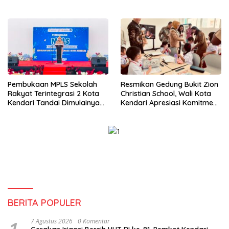
Perikanan Masih Jadi
Tantangan
Pembukaan MPLS Sekolah
Resmikan Gedung Bukit Zion
Rakyat Terintegrasi 2 Kota
Christian School, Wali Kota
Kendari Tandai Dimulainya
Kendari Apresiasi Komitmen
Tahun Ajaran Baru
Yayasan Tingkatkan Mutu
Pendidikan
BERITA POPULER
7 Agustus 2026
0 Komentar