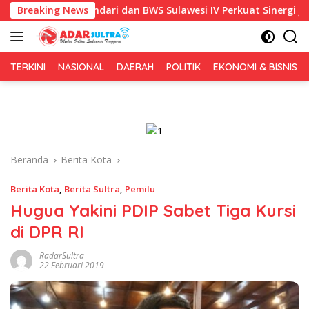
Langsung
kot Kendari dan BWS Sulawesi IV Perkuat Sinergi Jaga Irigasi A
Breaking News
ke
konten
TERKINI
NASIONAL
DAERAH
POLITIK
EKONOMI & BISNIS
Beranda
Berita Kota
Berita Kota
,
Berita Sultra
,
Pemilu
Hugua Yakini PDIP Sabet Tiga Kursi
di DPR RI
RadarSultra
22 Februari 2019