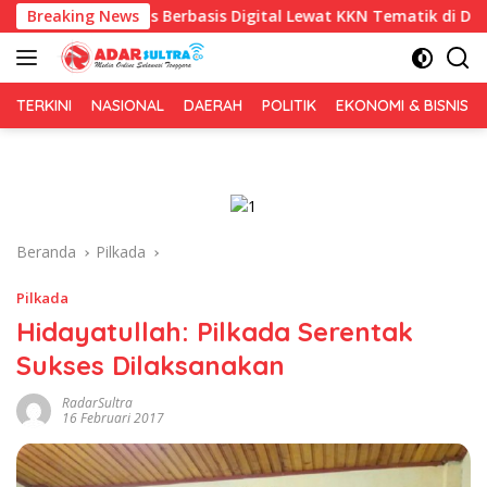
Langsung
is Berbasis Digital Lewat KKN Tematik di Desa Alebo
Breaking News
I
ke
konten
TERKINI
NASIONAL
DAERAH
POLITIK
EKONOMI & BISNIS
Beranda
Pilkada
Pilkada
Hidayatullah: Pilkada Serentak
Sukses Dilaksanakan
RadarSultra
16 Februari 2017