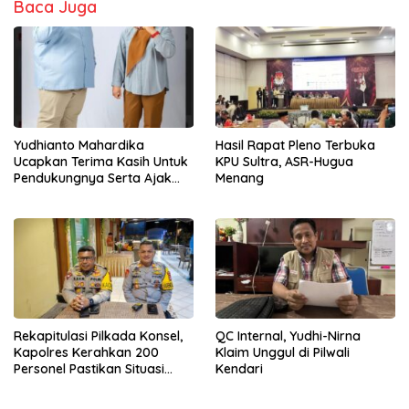
Baca Juga
Yudhianto Mahardika
Hasil Rapat Pleno Terbuka
Ucapkan Terima Kasih Untuk
KPU Sultra, ASR-Hugua
Pendukungnya Serta Ajak
Menang
Bersatu Dukung Siska-
Sudirman
Rekapitulasi Pilkada Konsel,
QC Internal, Yudhi-Nirna
Kapolres Kerahkan 200
Klaim Unggul di Pilwali
Personel Pastikan Situasi
Kendari
Aman dan Kondusif