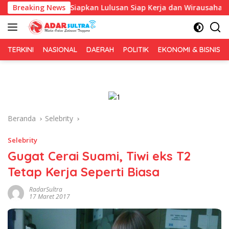
Langsung
, Fokus Siapkan Lulusan Siap Kerja dan Wirausaha
Breaking News
Pulu
ke
konten
TERKINI
NASIONAL
DAERAH
POLITIK
EKONOMI & BISNIS
Beranda
Selebrity
Selebrity
Gugat Cerai Suami, Tiwi eks T2
Tetap Kerja Seperti Biasa
RadarSultra
17 Maret 2017