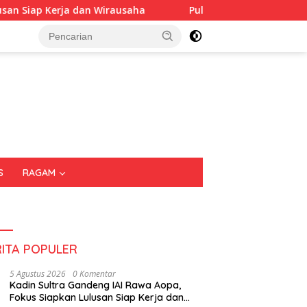
irausaha
Puluhan Tenant Ramaikan Festival Kuliner Su
S
RAGAM
RITA POPULER
5 Agustus 2026
0 Komentar
Kadin Sultra Gandeng IAI Rawa Aopa,
Fokus Siapkan Lulusan Siap Kerja dan