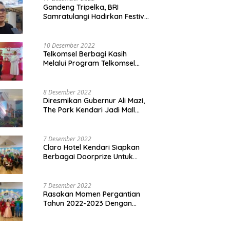
Gandeng Tripelka, BRI
Samratulangi Hadirkan Festival
Kuliner UMKM di HUT ke 127
10 Desember 2022
Telkomsel Berbagi Kasih
Melalui Program Telkomsel
Siaga 2022
8 Desember 2022
Diresmikan Gubernur Ali Mazi,
The Park Kendari Jadi Mall
Terbesar dan Terlengkap di
Sultra
7 Desember 2022
Claro Hotel Kendari Siapkan
Berbagai Doorprize Untuk
Pengunjung Di Event Malam
Pergantian Tahun 2022-2023
7 Desember 2022
Rasakan Momen Pergantian
Tahun 2022-2023 Dengan
Tema The Quest Of Mario Bros
Hanya di Claro Kendari