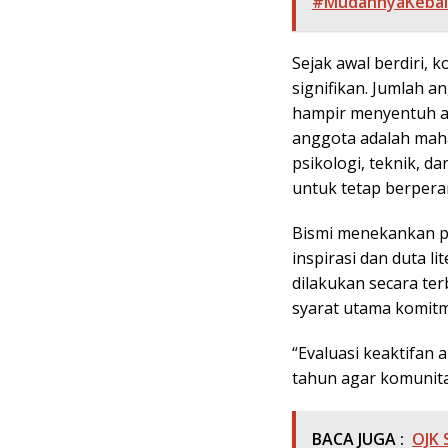
#MudahnyaKebai
Sejak awal berdiri,
signifikan. Jumlah a
hampir menyentuh an
anggota adalah mahas
psikologi, teknik, 
untuk tetap berperan
Bismi menekankan pe
inspirasi dan duta l
dilakukan secara te
syarat utama komitm
“Evaluasi keaktifan 
tahun agar komunitas
BACA JUGA :
OJK 