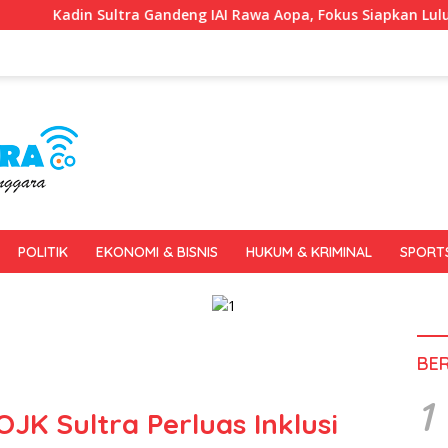
Gandeng IAI Rawa Aopa, Fokus Siapkan Lulusan Siap Kerja dan W
POLITIK
EKONOMI & BISNIS
HUKUM & KRIMINAL
SPORT
BE
1
K Sultra Perluas Inklusi