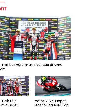
ORT
 Kembali Harumkan Indonesia di ARRC
iram
T Raih Dua
Moto4 2026: Empat
um di ARRC
Rider Muda AHM Siap