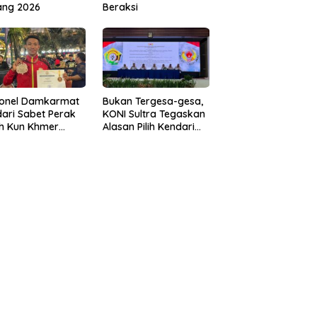
ang 2026
Beraksi
sonel Damkarmat
Bukan Tergesa-gesa,
ari Sabet Perak
KONI Sultra Tegaskan
th Kun Khmer
Alasan Pilih Kendari
ld Championship
sebagai Tuan Rumah
Porprov 2026