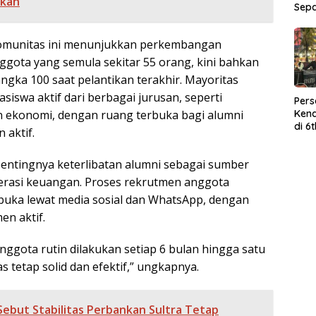
kan
Sep
 komunitas ini menunjukkan perkembangan
nggota yang semula sekitar 55 orang, kini bahkan
gka 100 saat pelantikan terakhir. Mayoritas
iswa aktif dari berbagai jurusan, seperti
Per
Kend
dan ekonomi, dengan ruang terbuka bagi alumni
di 6
 aktif.
Wor
ntingnya keterlibatan alumni sebagai sumber
iterasi keuangan. Proses rekrutmen anggota
rbuka lewat media sosial dan WhatsApp, dengan
en aktif.
anggota rutin dilakukan setiap 6 bulan hingga satu
 tetap solid dan efektif,” ungkapnya.
Sebut Stabilitas Perbankan Sultra Tetap