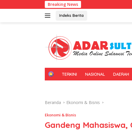
Langsung
Breaking News
Kadin Sultra 
ke
konten
Indeks Berita
H
TERKINI
NASIONAL
DAERAH
O
M
E
Beranda
Ekonomi & Bisnis
Ekonomi & Bisnis
Gandeng Mahasiswa, OJ