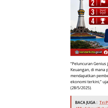
“Peluncuran Genius 
Keuangan, di mana p
mendapatkan pembek
ekonomi terkini,” uj
(28/5/2025).
BACA JUGA :
Tri 