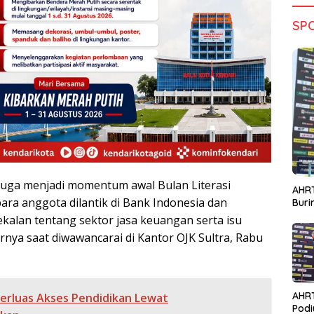
SP
juga menjadi momentum awal Bulan Literasi
AHRT
ara anggota dilantik di Bank Indonesia dan
Bur
alan tentang sektor jasa keuangan serta isu
arnya saat diwawancarai di Kantor OJK Sultra, Rabu
AHR
Perluas Akses Pendidikan Lewat
Podi