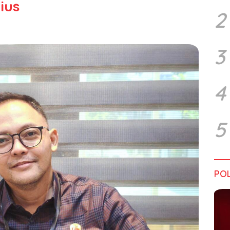
ius
2
3
4
5
POL