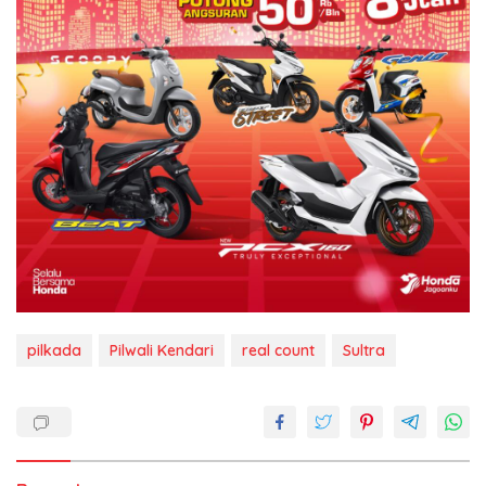
pilkada
Pilwali Kendari
real count
Sultra