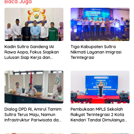
Baca Juga
Kadin Sultra Gandeng IAI
Tiga Kabupaten Sultra
Rawa Aopa, Fokus Siapkan
Nikmati Layanan Imigrasi
Lulusan Siap Kerja dan
Terintegrasi
Wirausaha
Dialog DPD RI, Amirul Tamim:
Pembukaan MPLS Sekolah
Sultra Terus Maju, Namun
Rakyat Terintegrasi 2 Kota
Infrastruktur Pariwisata dan
Kendari Tandai Dimulainya
Perikanan Masih Jadi
Tahun Ajaran Baru
Tantangan