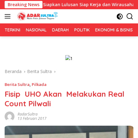
Langsung
, Fokus Siapkan Lulusan Siap Kerja dan Wirausaha
Breaking News
Pul
ke
konten
TERKINI
NASIONAL
DAERAH
POLITIK
EKONOMI & BISNIS
Beranda
Berita Sultra
Berita Sultra
,
Pilkada
Fisip UHO Akan Melakukan Real
Count Pilwali
RadarSultra
13 Februari 2017