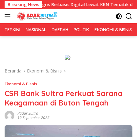
Langsung
nggris Berbasis Digital Lewat KKN Tematik di Desa Alebo
Breaking News
ke
konten
TERKINI
NASIONAL
DAERAH
POLITIK
EKONOMI & BISNIS
Beranda
Ekonomi & Bisnis
Ekonomi & Bisnis
CSR Bank Sultra Perkuat Sarana
Keagamaan di Buton Tengah
Radar Sultra
19 September 2025