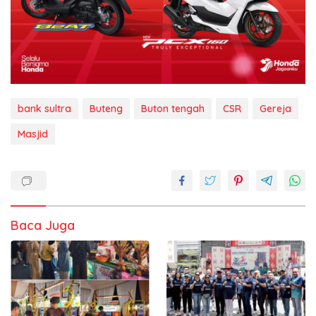
bank sultra
Buteng
Buton tengah
CSR
Gereja
Masjid
Baca Juga