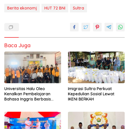
Berita ekonomj
HUT 72 BNI
Sultra
Baca Juga
Universitas Halu Oleo
Imigrasi Sultra Perkuat
Kenalkan Pembelajaran
Kepedulian Sosial Lewat
Bahasa Inggris Berbasis
IKENI BERKAH
Digital Lewat KKN Tematik di
Desa Alebo