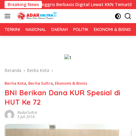
Langsung
sa Inggris Berbasis Digital Lewat KKN Tematik di Desa Alebo
Breaking News
ke
konten
TERKINI
NASIONAL
DAERAH
POLITIK
EKONOMI & BISNIS
Beranda
Berita Kota
Berita Kota
,
Berita Sultra
,
Ekonomi & Bisnis
BNI Berikan Dana KUR Spesial di
HUT Ke 72
RadarSultra
5 Juli 2018