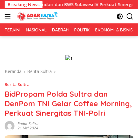
Langsung
kot Kendari dan BWS Sulawesi IV Perkuat Sinergi Jaga Irigasi Am
Breaking News
ke
konten
TERKINI
NASIONAL
DAERAH
POLITIK
EKONOMI & BISNIS
Beranda
Berita Sultra
Berita Sultra
BidPropam Polda Sultra dan
DenPom TNI Gelar Coffee Morning,
Perkuat Sinergitas TNI-Polri
Radar Sultra
21 Mei 2024