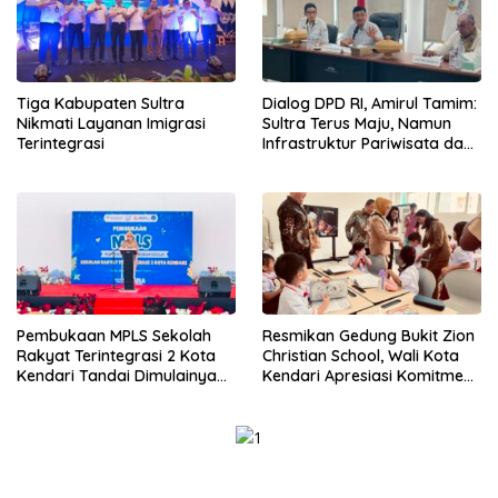
Tiga Kabupaten Sultra
Dialog DPD RI, Amirul Tamim:
Nikmati Layanan Imigrasi
Sultra Terus Maju, Namun
Terintegrasi
Infrastruktur Pariwisata dan
Perikanan Masih Jadi
Tantangan
Pembukaan MPLS Sekolah
Resmikan Gedung Bukit Zion
Rakyat Terintegrasi 2 Kota
Christian School, Wali Kota
Kendari Tandai Dimulainya
Kendari Apresiasi Komitmen
Tahun Ajaran Baru
Yayasan Tingkatkan Mutu
Pendidikan