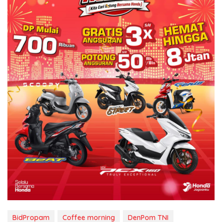
BidPropam
Coffee morning
DenPom TNI