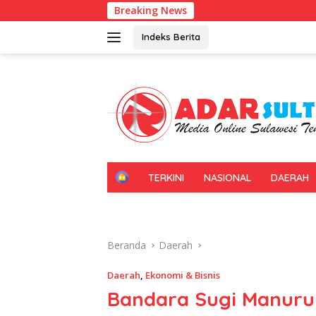
Langsung
Breaking News
Gerakan Irig
ke
konten
Indeks Berita
H
TERKINI
NASIONAL
DAERAH
O
M
E
Beranda
Daerah
Daerah
,
Ekonomi & Bisnis
Bandara Sugi Manuru