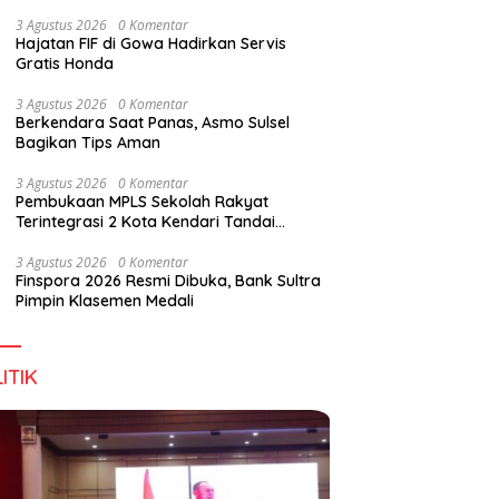
Perkuat Sinergi Jaga Irigasi Amohalo
3 Agustus 2026
0 Komentar
Hajatan FIF di Gowa Hadirkan Servis
Gratis Honda
3 Agustus 2026
0 Komentar
Berkendara Saat Panas, Asmo Sulsel
Bagikan Tips Aman
3 Agustus 2026
0 Komentar
Pembukaan MPLS Sekolah Rakyat
Terintegrasi 2 Kota Kendari Tandai
Dimulainya Tahun Ajaran Baru
3 Agustus 2026
0 Komentar
Finspora 2026 Resmi Dibuka, Bank Sultra
Pimpin Klasemen Medali
ITIK