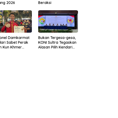
ang 2026
Beraksi
sonel Damkarmat
Bukan Tergesa-gesa,
ari Sabet Perak
KONI Sultra Tegaskan
th Kun Khmer
Alasan Pilih Kendari
ld Championship
sebagai Tuan Rumah
Porprov 2026