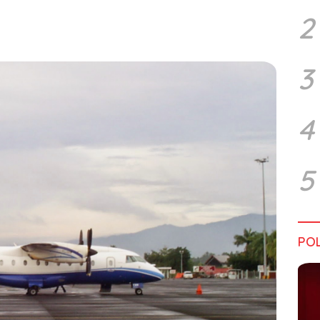
2
3
4
5
POL