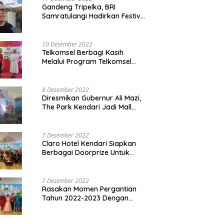
Gandeng Tripelka, BRI
Samratulangi Hadirkan Festival
Kuliner UMKM di HUT ke 127
10 Desember 2022
Telkomsel Berbagi Kasih
Melalui Program Telkomsel
Siaga 2022
8 Desember 2022
Diresmikan Gubernur Ali Mazi,
The Park Kendari Jadi Mall
Terbesar dan Terlengkap di
Sultra
7 Desember 2022
Claro Hotel Kendari Siapkan
Berbagai Doorprize Untuk
Pengunjung Di Event Malam
Pergantian Tahun 2022-2023
7 Desember 2022
Rasakan Momen Pergantian
Tahun 2022-2023 Dengan
Tema The Quest Of Mario Bros
Hanya di Claro Kendari