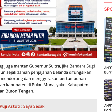
SP
ng juga mantan Gubernur Sultra, jika Bandara Sugi
AHRT
un sejak zaman penjajahan Belanda difungsikan
Bur
at mendorong dan menggerakan pertumbuhan
ayah kabupaten di Pulau Muna, yakni Kabupaten
an Buton Tengah.
AHR
 Puji Astuti : Saya Sesak
Podi