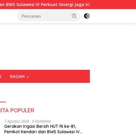
rkuat Sinergi Jaga Irigasi Amohalo
Kadin Sultra Ganden
S
RAGAM
RITA POPULER
7 Agustus 2026
0 Komentar
Gerakan Irigasi Bersih HUT RI ke-81,
Pemkot Kendari dan BWS Sulawesi IV