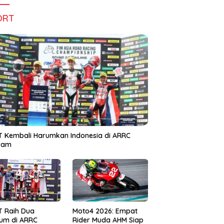
ORT
 Kembali Harumkan Indonesia di ARRC
iram
T Raih Dua
Moto4 2026: Empat
um di ARRC
Rider Muda AHM Siap