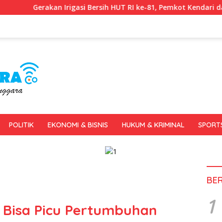
asi Bersih HUT RI ke-81, Pemkot Kendari dan BWS Sulawesi IV Pe
POLITIK
EKONOMI & BISNIS
HUKUM & KRIMINAL
SPORT
BE
1
 Bisa Picu Pertumbuhan