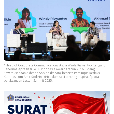
*Head of Corporate Communications Astra Windy Riswantyo (tengah),
Penerima Apresiasi SATU Indonesia Awards tahun 2016 Bidang
Kewirausahaan Akhmad Sobirin (kanan), beserta Pemimpin Redaksi
Kompas.com Amir Sodikin (kiri) dalam sesi bincang inspiratif pada
pelaksanaan Lestari Summit 2025.