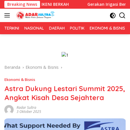
Langsung
l Lewat IKENI BERKAH
Breaking News
Gerakan Irigasi Bersih HUT RI ke-8
ke
konten
TERKINI
NASIONAL
DAERAH
POLITIK
EKONOMI & BISNIS
Beranda
Ekonomi & Bisnis
Ekonomi & Bisnis
Astra Dukung Lestari Summit 2025,
Angkat Kisah Desa Sejahtera
Radar Sultra
3 Oktober 2025