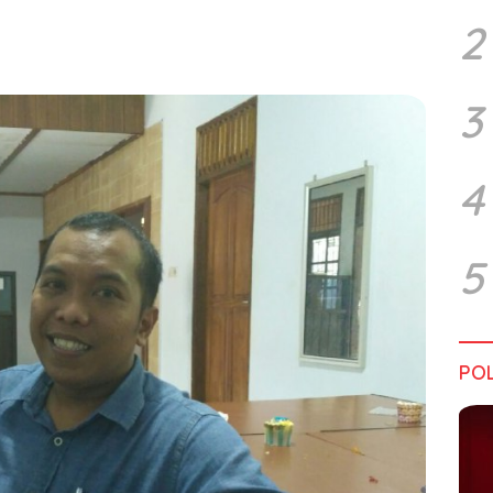
2
3
4
5
POL