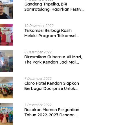
Gandeng Tripelka, BRI
Samratulangi Hadirkan Festival
Kuliner UMKM di HUT ke 127
10 Desember 2022
Telkomsel Berbagi Kasih
Melalui Program Telkomsel
Siaga 2022
8 Desember 2022
Diresmikan Gubernur Ali Mazi,
The Park Kendari Jadi Mall
Terbesar dan Terlengkap di
Sultra
7 Desember 2022
Claro Hotel Kendari Siapkan
Berbagai Doorprize Untuk
Pengunjung Di Event Malam
Pergantian Tahun 2022-2023
7 Desember 2022
Rasakan Momen Pergantian
Tahun 2022-2023 Dengan
Tema The Quest Of Mario Bros
Hanya di Claro Kendari