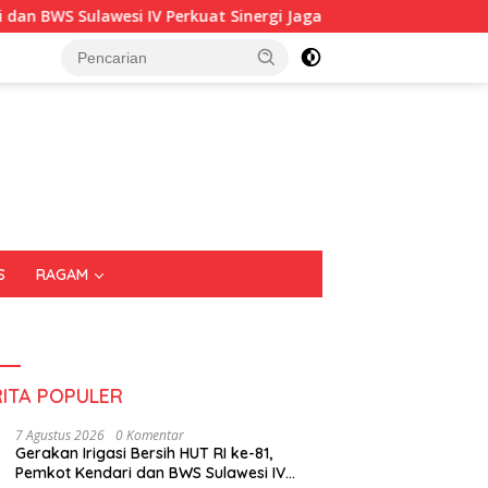
kuat Sinergi Jaga Irigasi Amohalo
Kadin Sultra Gandeng
S
RAGAM
RITA POPULER
7 Agustus 2026
0 Komentar
Gerakan Irigasi Bersih HUT RI ke-81,
Pemkot Kendari dan BWS Sulawesi IV