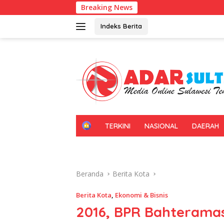
Langsung
Breaking News
Gerakan Irig
ke
konten
Indeks Berita
H
TERKINI
NASIONAL
DAERAH
O
M
E
Beranda
Berita Kota
Berita Kota
,
Ekonomi & Bisnis
2016, BPR Bahteramas