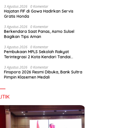
Perkuat Sinergi Jaga Irigasi Amohalo
3 Agustus 2026
0 Komentar
Hajatan FIF di Gowa Hadirkan Servis
Gratis Honda
3 Agustus 2026
0 Komentar
Berkendara Saat Panas, Asmo Sulsel
Bagikan Tips Aman
3 Agustus 2026
0 Komentar
Pembukaan MPLS Sekolah Rakyat
Terintegrasi 2 Kota Kendari Tandai
Dimulainya Tahun Ajaran Baru
3 Agustus 2026
0 Komentar
Finspora 2026 Resmi Dibuka, Bank Sultra
Pimpin Klasemen Medali
ITIK