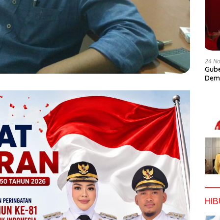
24 N
Gube
Dem
HI