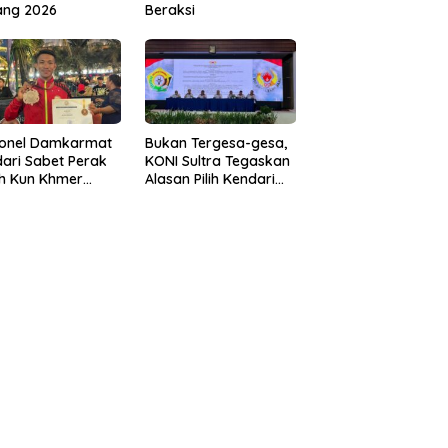
ang 2026
Beraksi
sonel Damkarmat
Bukan Tergesa-gesa,
ari Sabet Perak
KONI Sultra Tegaskan
th Kun Khmer
Alasan Pilih Kendari
ld Championship
sebagai Tuan Rumah
Porprov 2026