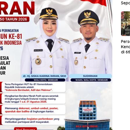
Sep
Per
Kend
di 6
Wor