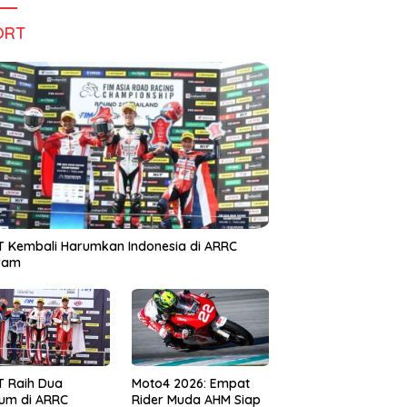
ORT
 Kembali Harumkan Indonesia di ARRC
iram
T Raih Dua
Moto4 2026: Empat
um di ARRC
Rider Muda AHM Siap